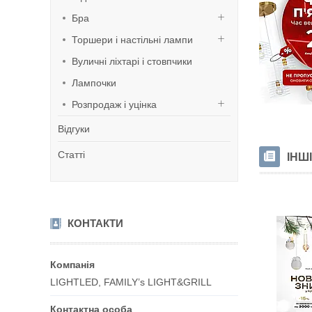
Бра
Торшери і настільні лампи
Вуличні ліхтарі і стовпчики
Лампочки
Розпродаж і уцінка
Відгуки
Статті
ІНШ
КОНТАКТИ
LIGHTLED, FAMILY’s LIGHT&GRILL