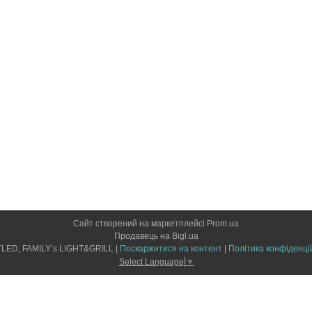
Сайт створений на маркетплейсі
Prom.ua
Продавець на Bigl.ua
LIGHTLED, FAMILY’s LIGHT&GRILL |
Поскаржитися на контент
|
Політика конфіденці
Select Language
▼