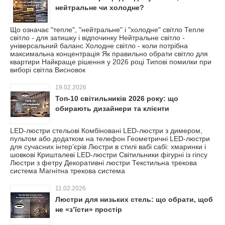
нейтральне чи холодне?
Що означає "тепле", "нейтральне" і "холодне" світло Тепле
світло - для затишку і відпочинку Нейтральне світло -
універсальний баланс Холодне світло - коли потрібна
максимальна концентрація Як правильно обрати світло для
квартири Найкраще рішення у 2026 році Типові помилки при
виборі світла Висновок
19.02.2026
Топ-10 світильників 2026 року: що
обирають дизайнери та клієнти
LED-люстри стельові Комбіновані LED-люстри з димером,
пультом або додатком на телефон Геометричні LED-люстри
для сучасних інтер’єрів Люстри в стилі вабі сабі: хмаринки і
шовкові Кришталеві LED-люстри Світильники фігурні із гіпсу
Люстри з фетру Декоративні люстри Текстильна трекова
система Магнітна трекова система
11.02.2026
Люстри для низьких стель: що обрати, щоб
не «з’їсти» простір