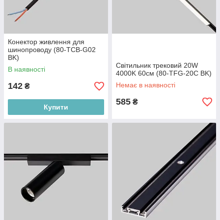
Конектор живлення для
шинопроводу (80-TCB-G02
BK)
Світильник трековий 20W
В наявності
4000K 60см (80-TFG-20C BK)
142
Немає в наявності
₴
585
₴
Купити