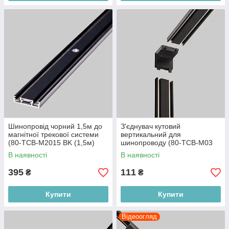
Шинопровід чорний 1,5м до
З'єднувач кутовий
магнітної трекової системи
вертикальний для
(80-TCB-M2015 BK (1,5м)
шинопроводу (80-TCB-M03
BK)
В наявності
В наявності
395
111
₴
₴
Купити
Купити
Відеоогляд