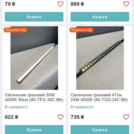
79
869
₴
₴
Купити
Купити
Відеоогляд
Відеоогляд
Світильник трековий 30W
Світильник трековий 47см
4000K 90см (80-TFG-30C BK)
24W 4000K (80-TGS-24C BK)
В наявності
В наявності
822
735
₴
₴
Купити
Купити