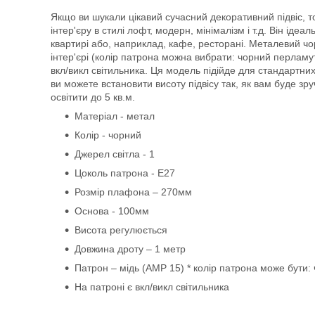
Якщо ви шукали цікавий сучасний декоративний підвіс, то
інтер'єру в стилі лофт, модерн, мінімалізм і т.д. Він і
квартирі або, наприклад, кафе, ресторані. Металевий 
інтер'єрі (колір патрона можна вибрати: чорний перламут
вкл/викл світильника. Ця модель підійде для стандартни
ви можете встановити висоту підвісу так, як вам буде зр
освітити до 5 кв.м.
Матеріал - метал
Колір - чорний
Джерел світла - 1
Цоколь патрона - Е27
Розмір плафона – 270мм
Основа - 100мм
Висота регулюється
Довжина дроту – 1 метр
Патрон – мідь (АМР 15)
* колір патрона може бути:
На патроні є вкл/викл світильника