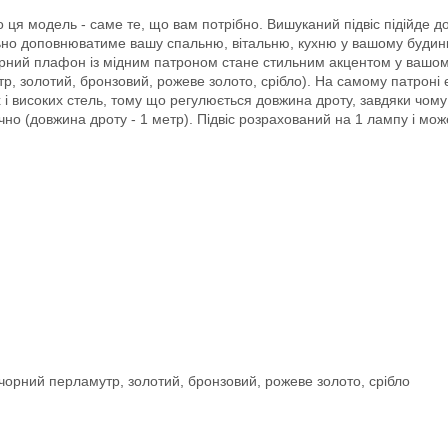
 ця модель - саме те, що вам потрібно. Вишуканий підвіс підійде д
деально доповнюватиме вашу спальню, вітальню, кухню у вашому будин
чорний плафон із мідним патроном стане стильним акцентом у вашо
р, золотий, бронзовий, рожеве золото, срібло). На самому патроні 
х і високих стель, тому що регулюється довжина дроту, завдяки чому
учно (довжина дроту - 1 метр). Підвіс розрахований на 1 лампу і мож
 чорний перламутр, золотий, бронзовий, рожеве золото, срібло