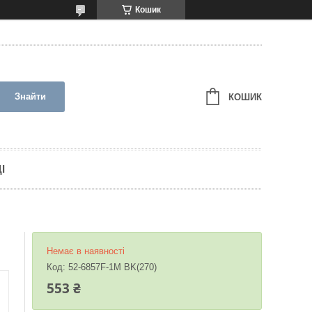
Кошик
Знайти
КОШИК
І
Немає в наявності
Код:
52-6857F-1M BK(270)
553 ₴