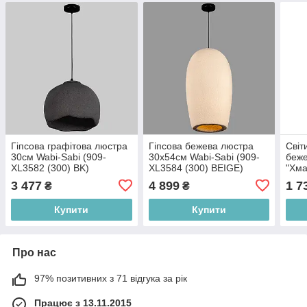
Гіпсова графітова люстра
Гіпсова бежева люстра
Світ
30см Wabi-Sabi (909-
30х54см Wabi-Sabi (909-
беже
XL3582 (300) BK)
XL3584 (300) BEIGE)
"Хма
(300
3 477
4 899
1 7
₴
₴
Купити
Купити
Про нас
97% позитивних з 71 відгука за рік
Працює з 13.11.2015