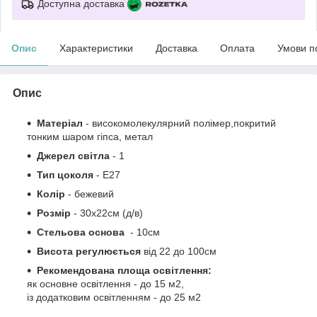
Доступна доставка
Опис
Характеристики
Доставка
Оплата
Умови п
Опис
Матеріал
-
високомолекулярний полімер,покритий
тонким шаром гіпса
,
метал
Джерел світла
- 1
Тип цоколя
-
Е27
Колір
- бежевий
Розмір
-
30х22с
м
(д/в)
Стельова основа
- 10см
Висота регулюється
від
22 до
100см
Рекомендована площа освітлення:
як основне освітлення - до 15 м2,
із додатковим освітленням - до 25 м2