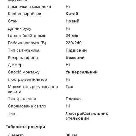
Лампочки в комплекті
Ні
Країна виробник
Китай
Стан
Новий
Датчик руху
Ні
Гарантійний термін
24 міс
Робоча напруга (В)
220-240
Тип світильника
Підвісний
Колір плафона
Бежевий
Діммер
Ні
Спосіб монтажу
Універсальний
Люстра-вентилятор
Ні
Можливість регулювання
Так
висоти
Тип кріплення
Планка
Спрямоване світло
Ні
Тип
Люстра/Світильник
стельовий
Габаритні розміри
Діаметр
30 см