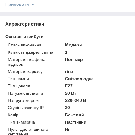
Приховати
Характеристики
Основні атрибути
Стиль виконання
Модерн
Кількість джерел світла
1
Матеріал плафона,
Полімер
підвісок
Матеріал каркасу
гіпс
Тип лампи
Світлодіодна
Тип цоколя
E27
Потужність лампи
20 Вт
Напруга мережі
220~240 В
Ступінь захисту IP
20
Колір
Бежевий
Тип вимикача
Настінний
Пульт дистанційного
Ні
керування