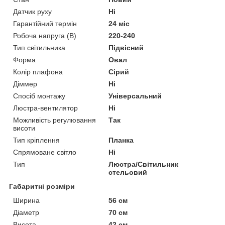
Датчик руху
Ні
Гарантійний термін
24 міс
Робоча напруга (В)
220-240
Тип світильника
Підвісний
Форма
Овал
Колір плафона
Сірий
Діммер
Ні
Спосіб монтажу
Універсальний
Люстра-вентилятор
Ні
Можливість регулювання
Так
висоти
Тип кріплення
Планка
Спрямоване світло
Ні
Тип
Люстра/Світильник
стельовий
Габаритні розміри
Ширина
56 см
Діаметр
70 см
Висота
42 см