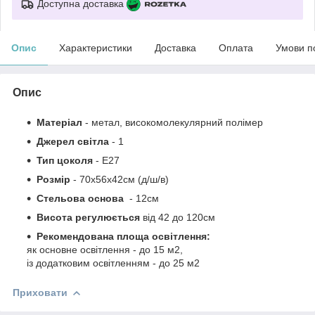
Доступна доставка
Опис
Характеристики
Доставка
Оплата
Умови п
Опис
Матеріал
-
метал, високомолекулярний полімер
Джерел світла
- 1
Тип цоколя
-
Е27
Розмір
- 70х56х42см
(д/ш/в)
Стельова основа
- 12см
Висота регулюється
від
42 до
120см
Рекомендована площа освітлення:
як основне освітлення - до 15 м2,
із додатковим освітленням - до 25 м2
Приховати