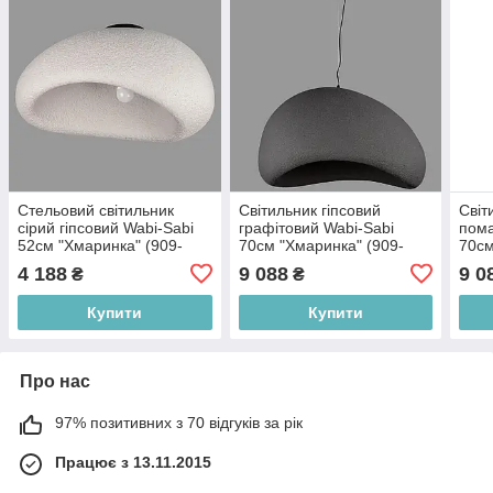
Стельовий світильник
Світильник гіпсовий
Світ
сірий гіпсовий Wabi-Sabi
графітовий Wabi-Sabi
пома
52см "Хмаринка" (909-
70см "Хмаринка" (909-
70см
XL3562 (500) GREY)
XL3561 (700) BK)
XL35
4 188
9 088
9 0
₴
₴
Купити
Купити
Про нас
97% позитивних з 70 відгуків за рік
Працює з 13.11.2015