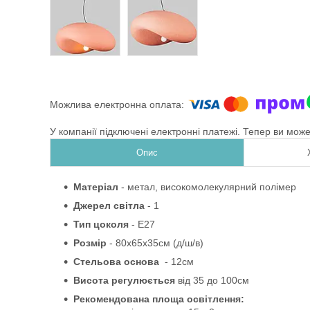
У компанії підключені електронні платежі. Тепер ви мож
Опис
Матеріал
-
метал, високомолекулярний полімер
Джерел світла
- 1
Тип цоколя
-
Е27
Розмір
- 80х65х35см
(д/ш/в)
Стельова основа
- 12см
Висота регулюється
від
35 до
100см
Рекомендована площа освітлення: