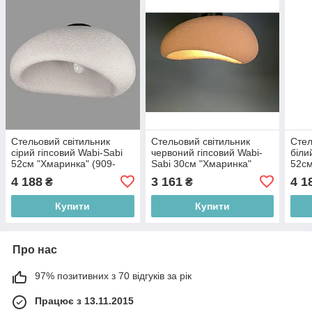
Стельовий світильник
Стельовий світильник
Стел
сірий гіпсовий Wabi-Sabi
червоний гіпсовий Wabi-
біли
52см "Хмаринка" (909-
Sabi 30см "Хмаринка"
52см
XL3562 (500) GREY)
(909-XL3562 (400) WINE
XL35
4 188
3 161
4 1
₴
₴
RED)
Купити
Купити
Про нас
97% позитивних з 70 відгуків за рік
Працює з 13.11.2015