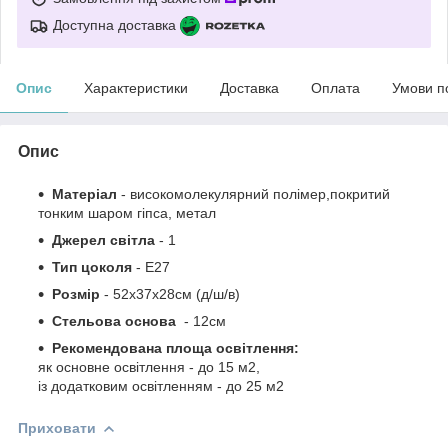
Доступна доставка
Опис
Характеристики
Доставка
Оплата
Умови п
Опис
Матеріал
-
високомолекулярний полімер,покритий
тонким шаром гіпса
,
метал
Джерел світла
- 1
Тип цоколя
-
Е27
Розмір
-
52х37х28см (д/ш/в)
Стельова основа
- 12см
Рекомендована площа освітлення:
як основне освітлення - до 15 м2,
із додатковим освітленням - до 25 м2
Приховати