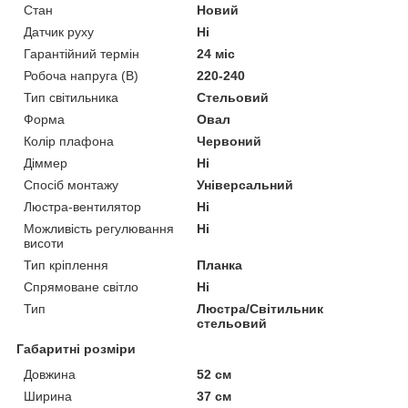
Стан
Новий
Датчик руху
Ні
Гарантійний термін
24 міс
Робоча напруга (В)
220-240
Тип світильника
Стельовий
Форма
Овал
Колір плафона
Червоний
Діммер
Ні
Спосіб монтажу
Універсальний
Люстра-вентилятор
Ні
Можливість регулювання
Ні
висоти
Тип кріплення
Планка
Спрямоване світло
Ні
Тип
Люстра/Світильник
стельовий
Габаритні розміри
Довжина
52 см
Ширина
37 см