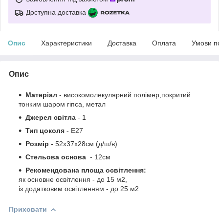
Доступна доставка
Опис
Характеристики
Доставка
Оплата
Умови п
Опис
Матеріал
-
високомолекулярний полімер,покритий
тонким шаром гіпса
,
метал
Джерел світла
- 1
Тип цоколя
-
Е27
Розмір
-
52х37х28см (д/ш/в)
Стельова основа
- 12см
Рекомендована площа освітлення:
як основне освітлення - до 15 м2,
із додатковим освітленням - до 25 м2
Приховати