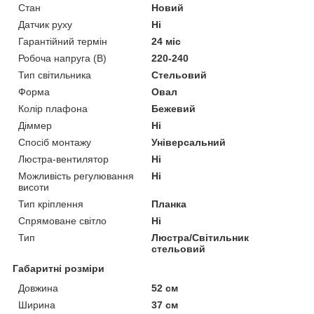
Стан
Новий
Датчик руху
Ні
Гарантійний термін
24 міс
Робоча напруга (В)
220-240
Тип світильника
Стельовий
Форма
Овал
Колір плафона
Бежевий
Діммер
Ні
Спосіб монтажу
Універсальний
Люстра-вентилятор
Ні
Можливість регулювання
Ні
висоти
Тип кріплення
Планка
Спрямоване світло
Ні
Тип
Люстра/Світильник
стельовий
Габаритні розміри
Довжина
52 см
Ширина
37 см