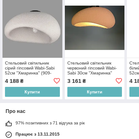
Стельовий світильник
Стельовий світильник
Стел
сірий гіпсовий Wabi-Sabi
червоний гіпсовий Wabi-
біли
52см "Хмаринка" (909-
Sabi 30см "Хмаринка"
52см
XL3562 (500) GREY)
(909-XL3562 (400) WINE
XL35
4 188
3 161
4 1
₴
₴
RED)
Купити
Купити
Про нас
97% позитивних з 71 відгука за рік
Працює з 13.11.2015