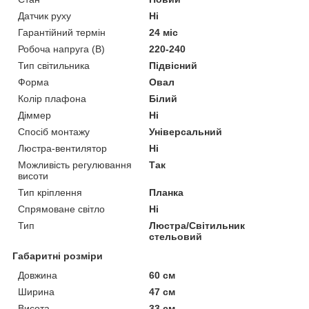
Датчик руху
Ні
Гарантійний термін
24 міс
Робоча напруга (В)
220-240
Тип світильника
Підвісний
Форма
Овал
Колір плафона
Білий
Діммер
Ні
Спосіб монтажу
Універсальний
Люстра-вентилятор
Ні
Можливість регулювання
Так
висоти
Тип кріплення
Планка
Спрямоване світло
Ні
Тип
Люстра/Світильник
стельовий
Габаритні розміри
Довжина
60 см
Ширина
47 см
Висота
33 см