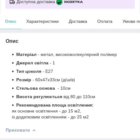
Доступна доставка
Опис
Характеристики
Доставка
Оплата
Умови п
Опис
Матеріал
-
метал, високомолекулярний полімер
Джерел світла
- 1
Тип цоколя
-
Е27
Розмір
- 60х47х33см
(д/ш/в)
Стельова основа
- 10см
Висота регулюється
від
80 до
110см
Рекомендована площа освітлення:
як основне освітлення - до 15 м2,
із додатковим освітленням - до 25 м2
Приховати