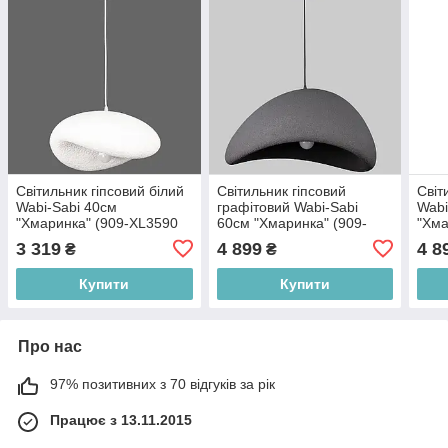
Світильник гіпсовий білий
Світильник гіпсовий
Світ
Wabi-Sabi 40см
графітовий Wabi-Sabi
Wabi
"Хмаринка" (909-XL3590
60см "Хмаринка" (909-
"Хма
(400) WH)
XL3560 (600) BK)
(600
3 319
4 899
4 8
₴
₴
Купити
Купити
Про нас
97% позитивних з 70 відгуків за рік
Працює з 13.11.2015