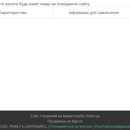
ете купити будь-який товар не покидаючи сайту.
Характеристики
Інформація для замовлення
Сайт створений на маркетплейсі
Prom.ua
Продавець на Bigl.ua
LIGHTLED, FAMILY’s LIGHT&GRILL |
Поскаржитися на контент
|
Політика конфіденці