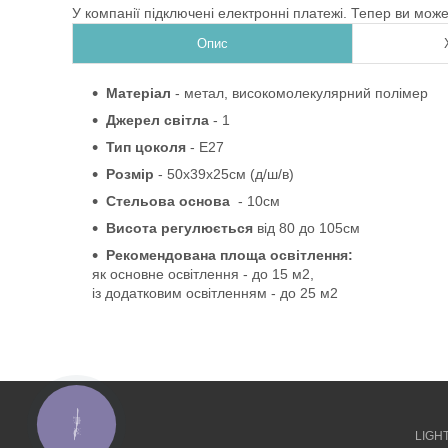
У компанії підключені електронні платежі. Тепер ви мож
Опис
Матеріал
-
метал, високомолекулярний полімер
Джерел світла
- 1
Тип цоколя
-
Е27
Розмір
- 50х39х25см
(д/ш/в)
Стельова основа
- 10см
Висота регулюється
від
80 до
105см
Рекомендована площа освітлення:
як основне освітлення - до 15 м2,
із додатковим освітленням - до 25 м2
КНОПКА
ЗВ'ЯЗКУ