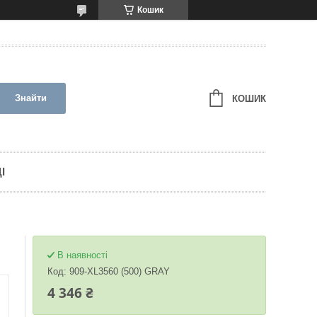
Кошик
Знайти
КОШИК
І
В наявності
Код:
909-XL3560 (500) GRAY
4 346 ₴