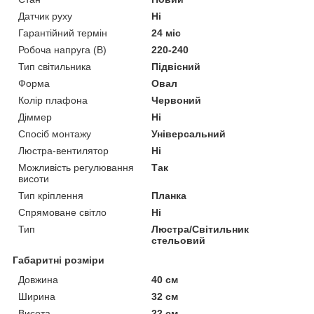
Датчик руху
Ні
Гарантійний термін
24 міс
Робоча напруга (В)
220-240
Тип світильника
Підвісний
Форма
Овал
Колір плафона
Червоний
Діммер
Ні
Спосіб монтажу
Універсальний
Люстра-вентилятор
Ні
Можливість регулювання
Так
висоти
Тип кріплення
Планка
Спрямоване світло
Ні
Тип
Люстра/Світильник
стельовий
Габаритні розміри
Довжина
40 см
Ширина
32 см
Висота
22 см