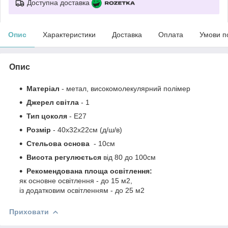
Доступна доставка
Опис
Характеристики
Доставка
Оплата
Умови п
Опис
Матеріал
-
метал, високомолекулярний полімер
Джерел світла
- 1
Тип цоколя
-
Е27
Розмір
- 40х32х22см
(д/ш/в)
Стельова основа
- 10см
Висота регулюється
від
80 до
100см
Рекомендована площа освітлення:
як основне освітлення - до 15 м2,
із додатковим освітленням - до 25 м2
Приховати