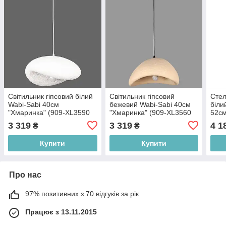
Світильник гіпсовий білий
Світильник гіпсовий
Стел
Wabi-Sabi 40см
бежевий Wabi-Sabi 40см
біли
"Хмаринка" (909-XL3590
"Хмаринка" (909-XL3560
52см
(400) WH)
(400) BEIGE)
XL35
3 319
3 319
4 1
₴
₴
Купити
Купити
Про нас
97% позитивних з 70 відгуків за рік
Працює з 13.11.2015