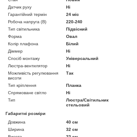
Датчик руху
Ні
Гарантійний термін
24 міс
Робоча напруга (В)
220-240
Тип світильника
Підвісний
Форма
Овал
Колір плафона
Білий
Діммер
Ні
Спосіб монтажу
Універсальний
Люстра-вентилятор
Ні
Можливість регулювання
Так
висоти
Тип кріплення
Планка
Спрямоване світло
Ні
Тип
Люстра/Світильник
стельовий
Габаритні розміри
Довжина
40 см
Ширина
32 см
Висота
22 см