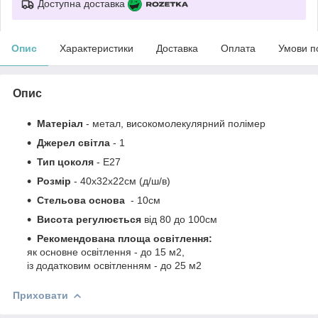
Доступна доставка
Опис
Характеристики
Доставка
Оплата
Умови п
Опис
Матеріал
-
метал, високомолекулярний полімер
Джерел світла
- 1
Тип цоколя
-
Е27
Розмір
- 40х32х22см
(д/ш/в)
Стельова основа
- 10см
Висота регулюється
від
80 до
100см
Рекомендована площа освітлення:
як основне освітлення - до 15 м2,
із додатковим освітленням - до 25 м2
Приховати