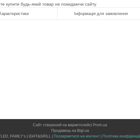
ете купити будь-який товар не покидаючи сайту.
Характеристики
Інформація для замовлення
Сайт створений на маркетплейсі
Prom.ua
Продавець на Bigl.ua
LIGHTLED, FAMILY’s LIGHT&GRILL |
Поскаржитися на контент
|
Політика конфіденці