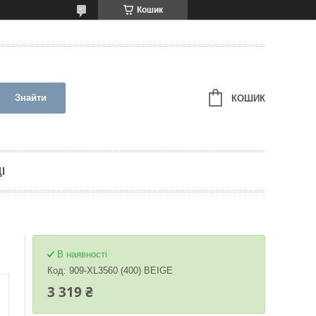
Кошик
Знайти
КОШИК
І
В наявності
Код:
909-XL3560 (400) BEIGE
3 319 ₴