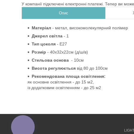
У компанії підключені електронні платежі. Тепер ви мож
Опис
Матеріал
-
метал, високомолекулярний полімер
Джерел світла
- 1
Тип цоколя
-
Е27
Розмір
- 40х32х22см
(д/ш/в)
Стельова основа
- 10см
Висота регулюється
від
80 до
100см
Рекомендована площа освітлення:
як основне освітлення - до 15 м2,
із додатковим освітленням - до 25 м2
КНОПКА
ЗВ'ЯЗКУ