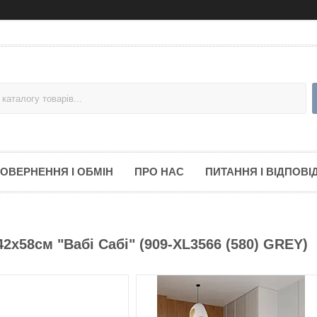
ОВЕРНЕННЯ І ОБМІН
ПРО НАС
ПИТАННЯ І ВІДПОВІД
42х58см "Вабі Сабі" (909-XL3566 (580) GREY)