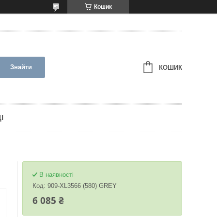
Кошик
Знайти
КОШИК
І
В наявності
Код:
909-XL3566 (580) GREY
6 085 ₴