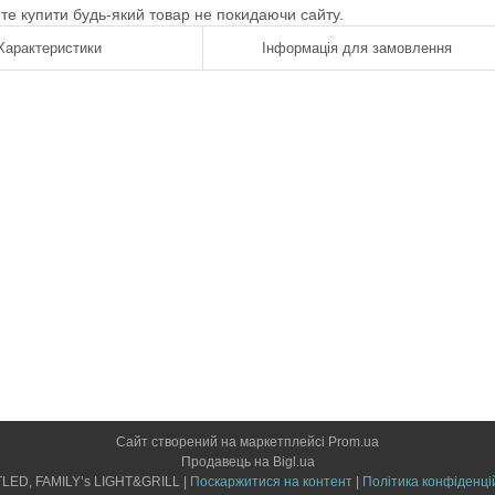
ете купити будь-який товар не покидаючи сайту.
Характеристики
Інформація для замовлення
Сайт створений на маркетплейсі
Prom.ua
Продавець на Bigl.ua
LIGHTLED, FAMILY’s LIGHT&GRILL |
Поскаржитися на контент
|
Політика конфіденці