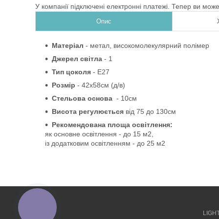
У компанії підключені електронні платежі. Тепер ви мож
Опис
Матеріал
-
метал, високомолекулярний полімер
Джерел світла
- 1
Тип цоколя
-
Е27
Розмір
- 42х58см
(д/в)
Стельова основа
- 10см
Висота регулюється
від
75 до
130см
Рекомендована площа освітлення:
як основне освітлення - до 15 м2,
із додатковим освітленням - до 25 м2
КНОПКА
ЗВ'ЯЗКУ