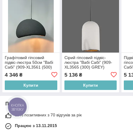
Графітовий гіпсовий
Сірий гіпсовий підвіс-
Підв
підвіс-люстра 50см "Вабі
люстра "Вабі Сабі" (909-
гіпс
Сабі" (909-XL3561 (500)
XL3565 (300) GREY)
Сабі
BLACK)
GRE
4 346
5 136
5 1
₴
₴
Купити
Купити
Про нас
КНОПКА
ЗВ'ЯЗКУ
97% позитивних з 70 відгуків за рік
Працює з 13.11.2015