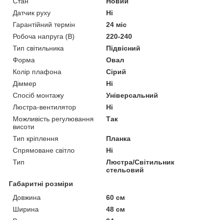
Стан
Новий
Датчик руху
Ні
Гарантійний термін
24 міс
Робоча напруга (В)
220-240
Тип світильника
Підвісний
Форма
Овал
Колір плафона
Сірий
Діммер
Ні
Спосіб монтажу
Універсальний
Люстра-вентилятор
Ні
Можливість регулювання
Так
висоти
Тип кріплення
Планка
Спрямоване світло
Ні
Тип
Люстра/Світильник
стельовий
Габаритні розміри
Довжина
60 см
Ширина
48 см