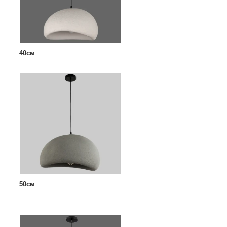
40см
50см