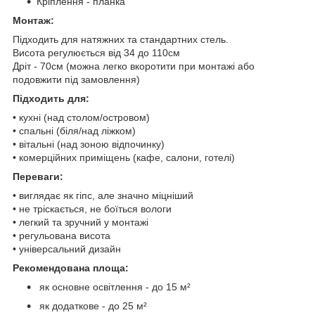
Кріплення - планка
Монтаж:
Підходить для натяжних та стандартних стель.
Висота регулюється від 34 до 110см
Дріт - 70см (можна легко вкоротити при монтажі або
подовжити під замовлення)
Підходить для:
• кухні (над столом/островом)
• спальні (біля/над ліжком)
• вітальні (над зоною відпочинку)
• комерційних приміщень (кафе, салони, готелі)
Переваги:
• виглядає як гіпс, але значно міцніший
• не тріскається, не боїться вологи
• легкий та зручний у монтажі
• регульована висота
• універсальний дизайн
Рекомендована площа:
як основне освітлення - до 15 м²
як додаткове - до 25 м²