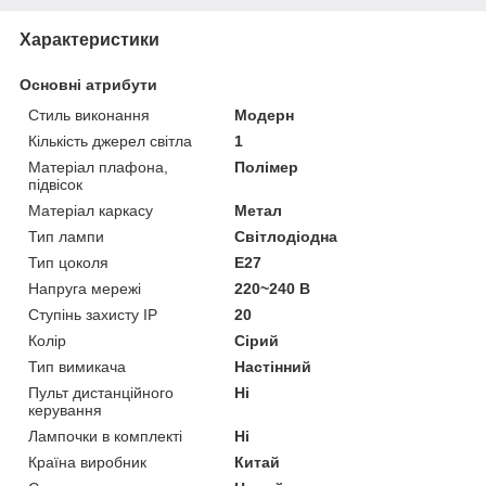
Характеристики
Основні атрибути
Стиль виконання
Модерн
Кількість джерел світла
1
Матеріал плафона,
Полімер
підвісок
Матеріал каркасу
Метал
Тип лампи
Світлодіодна
Тип цоколя
E27
Напруга мережі
220~240 В
Ступінь захисту IP
20
Колір
Сірий
Тип вимикача
Настінний
Пульт дистанційного
Ні
керування
Лампочки в комплекті
Ні
Країна виробник
Китай