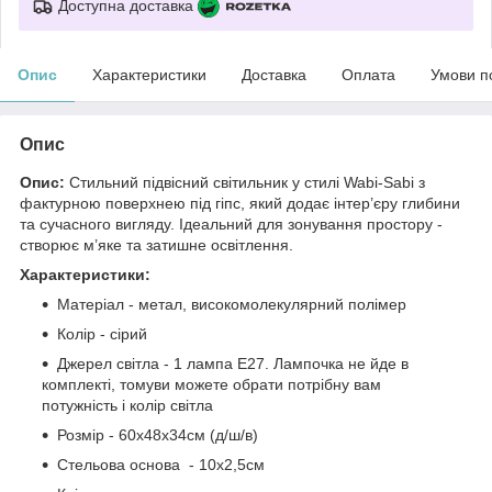
Доступна доставка
Опис
Характеристики
Доставка
Оплата
Умови п
Опис
Опис:
Стильний підвісний світильник у стилі Wabi-Sabi з
фактурною поверхнею під гіпс, який додає інтер’єру глибини
та сучасного вигляду. Ідеальний для зонування простору -
створює м’яке та затишне освітлення.
Характеристики:
Матеріал - метал, високомолекулярний полімер
Колір - сірий
Джерел світла - 1 лампа E27. Лампочка не йде в
комплекті, томуви можете обрати потрібну вам
потужність і колір світла
Розмір - 60х48х34см (д/ш/в)
Стельова основа - 10х2,5см