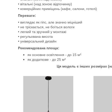
• вітальні (над зоною відпочинку)
• комерційних приміщень (кафе, салони, готелі)
Переваги:
• виглядає як гіпс, але значно міцніший
• не тріскається, не боїться вологи
• легкий та зручний у монтажі
• регульована висота
• універсальний дизайн
Рекомендована площа:
як основне освітлення - до 15 м²
як додаткове - до 25 м²
Ця модель є інших розмірах (н