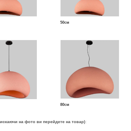
50см
80см
тискаючи на фото ви перейдете на товар)
: