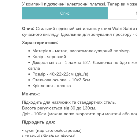
У компанії підключені електронні платежі. Тепер ви мож
Опис
Опис:
Стильний підвісний світильник у стилі Wabi-Sabi з
сучасного вигляду. Ідеальний для зонування простору - 
Характеристики:
Матеріал - метал, високомолекулярний полімер
Колір - черовний
Джерел світла - 1 лампа E27. Лампочка не йде в ком
світла
Розмір - 40х22х22см (д/ш/в)
Стельова основа - 10х2,5см
Кріплення - планка
Монтаж:
Підходить для натяжних та стандартних стель.
Висота регулюється від 30 до 130см.
Дріт - 100см (можна легко вкоротити при монтажі або п
Підходить для:
• кухні (над столом/островом)
• спальні (біля/над ліжком)