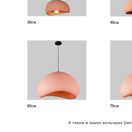
30см
40см
60см
70см
А також в інших кольорах (на