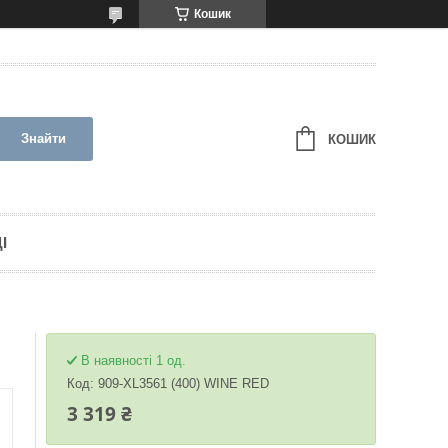
Кошик
Знайти
КОШИК
І
В наявності 1 од.
Код:
909-XL3561 (400) WINE RED
3 319 ₴