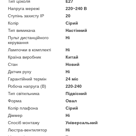
Тип цоколя
E27
Напруга мережі
220~240 В
Ступінь захисту IP
20
Колір
Сірий
Тип вимикача
Настінний
Пульт дистанційного
Ні
керування
Лампочки в комплекті
Ні
Країна виробник
Китай
Стан
Новий
Датчик руху
Ні
Гарантійний термін
24 міс
Робоча напруга (В)
220-240
Тип світильника
Підвісний
Форма
Овал
Колір плафона
Сірий
Діммер
Ні
Спосіб монтажу
Універсальний
Люстра-вентилятор
Ні