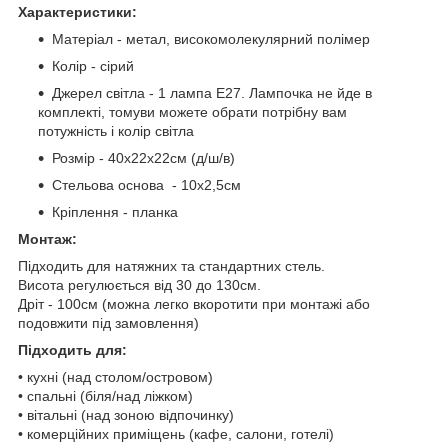
Характеристики:
Матеріал - метал, високомолекулярний полімер
Колір - сірий
Джерел світла - 1 лампа E27. Лампочка не йде в
комплекті, томуви можете обрати потрібну вам
потужність і колір світла
Розмір - 40х22х22см (д/ш/в)
Стельова основа - 10х2,5см
Кріплення - планка
Монтаж:
Підходить для натяжних та стандартних стель.
Висота регулюється від 30 до 130см.
Дріт - 100см (можна легко вкоротити при монтажі або
подовжити під замовлення)
Підходить для:
• кухні (над столом/островом)
• спальні (біля/над ліжком)
• вітальні (над зоною відпочинку)
• комерційних приміщень (кафе, салони, готелі)