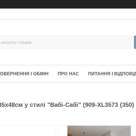
ОВЕРНЕННЯ І ОБМІН
ПРО НАС
ПИТАННЯ І ВІДПОВІД
5х48см у стилі "Вабі-Сабі" (909-XL3573 (350)