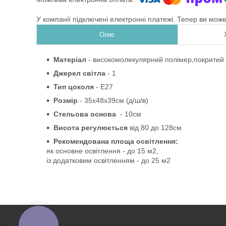
У компанії підключені електронні платежі. Тепер ви мож
Опис
Матеріал
-
високомолекулярний полімер,покритий 
Джерел світла
- 1
Тип цоколя
-
Е27
Розмір
- 35
х48х39см
(д/ш/в)
Стельова основа
- 10см
Висота регулюється
від
80 до
128см
Рекомендована площа освітлення:
як основне освітлення - до 15 м2,
із додатковим освітленням - до 25 м2
КНОПКА