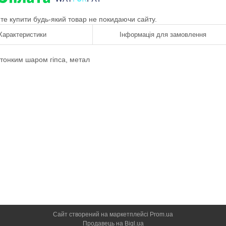
ете купити будь-який товар не покидаючи сайту.
Характеристики
Інформація для замовлення
тонким шаром гіпса
,
метал
Сайт створений на маркетплейсі
Prom.ua
Продавець на Bigl.ua