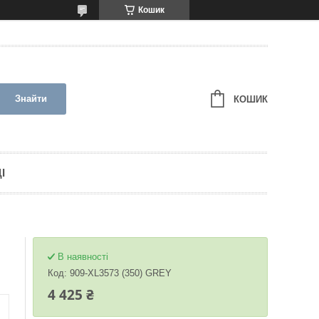
Кошик
Знайти
КОШИК
І
В наявності
Код:
909-XL3573 (350) GREY
4 425 ₴