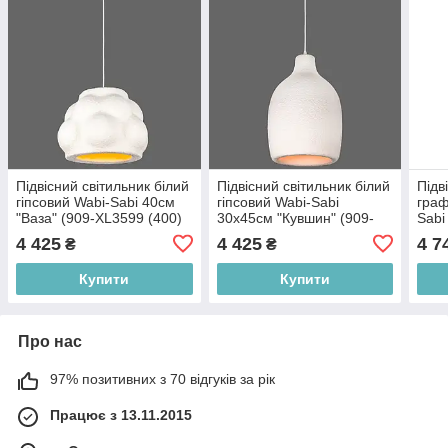
Підвісний світильник білий
Підвісний світильник білий
Підв
гіпсовий Wabi-Sabi 40см
гіпсовий Wabi-Sabi
граф
"Ваза" (909-XL3599 (400)
30х45см "Кувшин" (909-
Sabi
WH)
XL3575 (260) WH)
XL35
4 425
4 425
4 7
₴
₴
Купити
Купити
Про нас
97% позитивних з 70 відгуків за рік
Працює з 13.11.2015