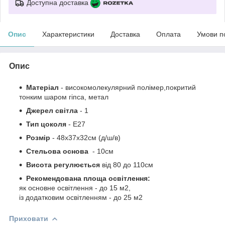
Доступна доставка
Опис
Характеристики
Доставка
Оплата
Умови п
Опис
Матеріал
-
високомолекулярний полімер,покритий
тонким шаром гіпса
,
метал
Джерел світла
- 1
Тип цоколя
-
Е27
Розмір
- 48
х37х32см
(д/ш/в)
Стельова основа
- 10см
Висота регулюється
від
80 до
110см
Рекомендована площа освітлення:
як основне освітлення - до 15 м2,
із додатковим освітленням - до 25 м2
Приховати