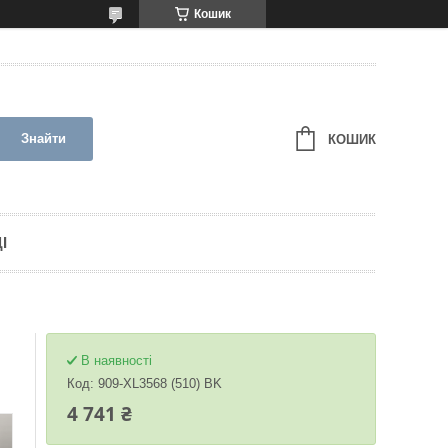
Кошик
Знайти
КОШИК
І
В наявності
Код:
909-XL3568 (510) BK
4 741 ₴