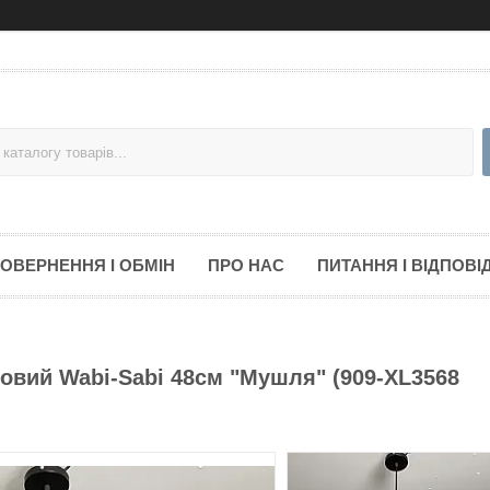
ОВЕРНЕННЯ І ОБМІН
ПРО НАС
ПИТАННЯ І ВІДПОВІД
совий Wabi-Sabi 48см "Мушля" (909-XL3568