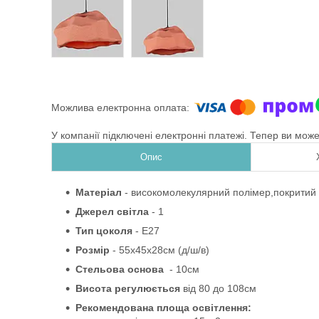
У компанії підключені електронні платежі. Тепер ви мож
Опис
Матеріал
-
високомолекулярний полімер,покритий 
Джерел світла
- 1
Тип цоколя
-
Е27
Розмір
-
55х45х28см (д/ш/в)
Стельова основа
- 10см
Висота регулюється
від 80
до
108см
Рекомендована площа освітлення: