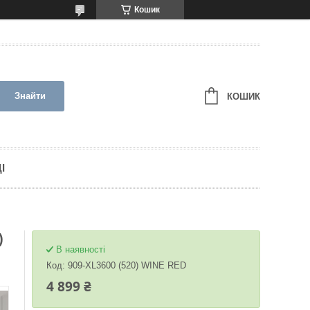
Кошик
Знайти
КОШИК
І
)
В наявності
Код:
909-XL3600 (520) WINE RED
4 899 ₴