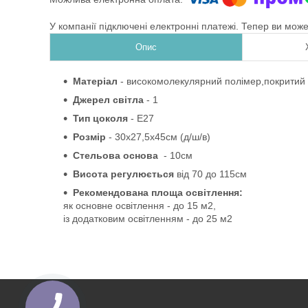
У компанії підключені електронні платежі. Тепер ви мож
Опис
Матеріал
-
високомолекулярний полімер,покритий 
Джерел світла
- 1
Тип цоколя
-
Е27
Розмір
-
30х27,5х45см (д/ш/в)
Стельова основа
- 10см
Висота регулюється
від 70
до
115см
Рекомендована площа освітлення:
як основне освітлення - до 15 м2,
із додатковим освітленням - до 25 м2