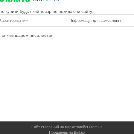
ете купити будь-який товар не покидаючи сайту.
Характеристики
Інформація для замовлення
тонким шаром гіпса
,
метал
Сайт створений на маркетплейсі
Prom.ua
Продавець на Bigl.ua