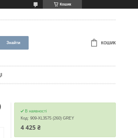
Кошик
Знайти
КОШИК
І
)
В наявності
Код:
909-XL3575 (260) GREY
4 425 ₴