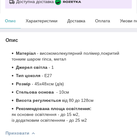
Доступна доставка
Опис
Характеристики
Доставка
Оплата
Умови п
Опис
Матеріал
-
високомолекулярний полімер,покритий
тонким шаром гіпса
,
метал
Джерел світла
- 1
Тип цоколя
-
Е27
Розмір
-
45х48хсм
(д/в)
Стельова основа
- 10см
Висота регулюється
від
80 до
128см
Рекомендована площа освітлення:
як основне освітлення - до 15 м2,
із додатковим освітленням - до 25 м2
Приховати