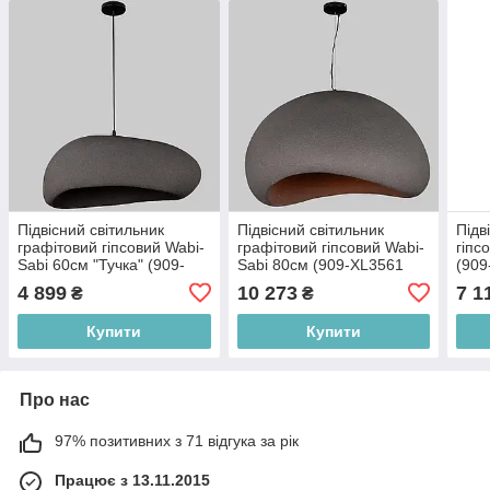
Підвісний світильник
Підвісний світильник
Підв
графітовий гіпсовий Wabi-
графітовий гіпсовий Wabi-
гіпс
Sabi 60см "Тучка" (909-
Sabi 80см (909-XL3561
(909
XL3593 (600) BK)
(800) BK)
4 899
10 273
7 1
₴
₴
Купити
Купити
Про нас
97% позитивних з 71 відгука за рік
Працює з 13.11.2015