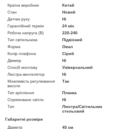
Країна виробник
Китай
Стан
Новий
Датчик руху
Ні
Гарантійний термін
24 міс
Робоча напруга (В)
220-240
Тип світильника
Підвісний
Форма
Овал
Колір плафона
Сірий
Діммер
Ні
Спосіб монтажу
Універсальний
Люстра-вентилятор
Ні
Можливість регулювання
Так
висоти
Тип кріплення
Планка
Спрямоване світло
Ні
Тип
Люстра/Світильник
стельовий
Габаритні розміри
Діаметр
45 см