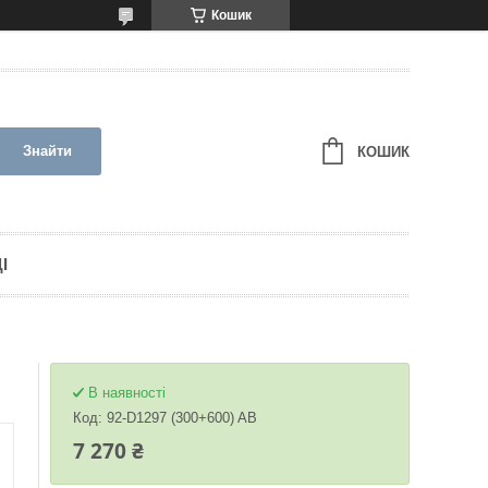
Кошик
Знайти
КОШИК
І
В наявності
Код:
92-D1297 (300+600) AB
7 270 ₴