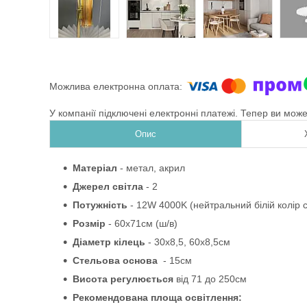
У компанії підключені електронні платежі. Тепер ви мож
Опис
Матеріал
- метал, акрил
Джерел світла
- 2
Потужність
- 12W 4000K (нейтральний білій колір с
Розмір
- 60х71см (ш/в)
Діаметр кілець
- 30х8,5, 60х8,5см
Стельова основа
- 15см
Висота регулюється
від 71 до 250см
Рекомендована площа освітлення: