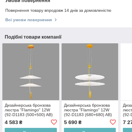
Умови повернення
Повернення товару впродовж 14 днів за домовленістю
Всі умови повернення
Подібні товари компанії
Дизайнерська бронзова
Дизайнерська бронзова
Диза
люстра "Flamingo" 12W
люстра "Flamingo" 12W
люст
(92-D1183 (500+500) AB)
(92-D1183 (680+680) AB)
(92-
4 583
5 690
7 2
₴
₴