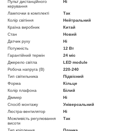
Пульт дистанційного
Ні
керування
Лампочки в комплекті
Так
Колір світіння
Нейтральний
Країна виробник
Китай
Стан
Новий
Датчик руху
Ні
Потужність
12 Вт
Гарантійний термін
24 міс
Джерело світла
LED module
Робоча напруга (В)
220-240
Тип світильника
Підвісний
Форма
Кільце
Колір плафона
Білий
Діммер
Ні
Спосіб монтажу
Універсальний
Люстра-вентилятор
Ні
Можливість регулювання
Так
висоти
Тип кріплення
Планка