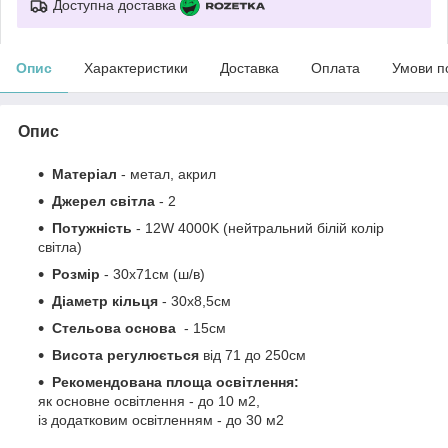
Доступна доставка
Опис
Характеристики
Доставка
Оплата
Умови п
Опис
Матеріал
- метал, акрил
Джерел світла
- 2
Потужність
- 12W 4000K (нейтральний білій колір
світла)
Розмір
- 30х71см (ш/в)
Діаметр кільця
- 30х8,5см
Стельова основа
- 15см
Висота регулюється
від 71 до 250см
Рекомендована площа освітлення:
як основне освітлення - до 10 м2,
із додатковим освітленням - до 30 м2