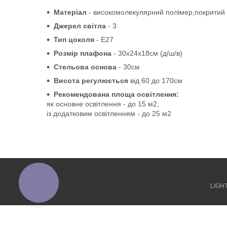
Матеріал
-
високомолекулярний полімер,покритий 
Джерел світла
- 3
Тип цоколя
-
Е27
Розмір
плафона
-
3
0х24х18см
(д/ш/в)
Стельова основа
- 30см
Висота регулюється
від 6
0 до
170см
Рекомендована площа освітлення:
як основне освітлення - до 15 м2,
із додатковим освітленням - до 25 м2
КНОПКА
ЗВ'ЯЗКУ