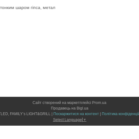
тонким шаром гіпса
,
метал
Сайт створений на маркетплейсі
Prom.ua
Продавець на Bigl.ua
LIGHTLED, FAMILY’s LIGHT&GRILL |
Поскаржитися на контент
|
Політика конфіденці
Select Language
▼