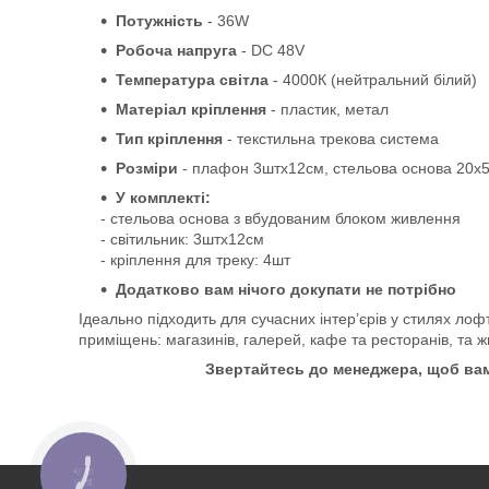
Потужність
- 36W
Робоча напруга
- DC 48V
Температура світла
- 4000К (нейтральний білий)
Матеріал кріплення
- пластик,
метал
Тип кріплення
- текстильна трекова система
Розміри
- плафон
3штх12см
, стельова основа 20х
У комплекті:
- стельова основа з вбудованим блоком живлення
- світильник: 3
штх12см
- кріплення для треку: 4шт
Додатково вам нічого докупати не потрібно
Ідеально підходить для сучасних інтер’єрів у стилях лоф
приміщень: магазинів, галерей, кафе та ресторанів, та ж
Звертайтесь до менеджера, щоб вам
КНОПКА
ЗВ'ЯЗКУ