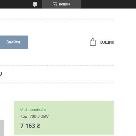
Кошик
Знайти
КОШИК
І
В наявності
Код:
780-3-36W
7 163 ₴