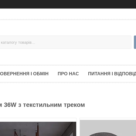
ОВЕРНЕННЯ І ОБМІН
ПРО НАС
ПИТАННЯ І ВІДПОВІД
м 36W з текстильним треком