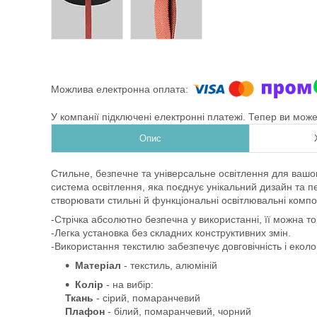
У компанії підключені електронні платежі. Тепер ви мож
Опис
Стильне, безпечне та універсальне освітлення для вашо
система освітлення, яка поєднує унікальний дизайн та пе
створювати стильні й функціональні освітлювальні компози
-Стрічка абсолютно безпечна у використанні, її можна то
-Легка установка без складних конструктивних змін.
-Використання текстилю забезпечує довговічність і еколог
Матеріал
- текстиль,
алюміній
Колір
- на вибір:
Ткань
- сірий, помаранчевий
Плафон
- білий,
помаранчевий
, чорний