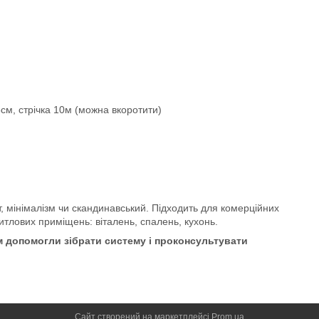
5см, стрічка 10м (можна вкоротити)
т, мінімалізм чи скандинавський. Підходить для комерційних
итлових приміщень: віталень, спалень, кухонь.
 допомогли зібрати систему і проконсультувати
Сайт створений на маркетплейсі
Prom.ua