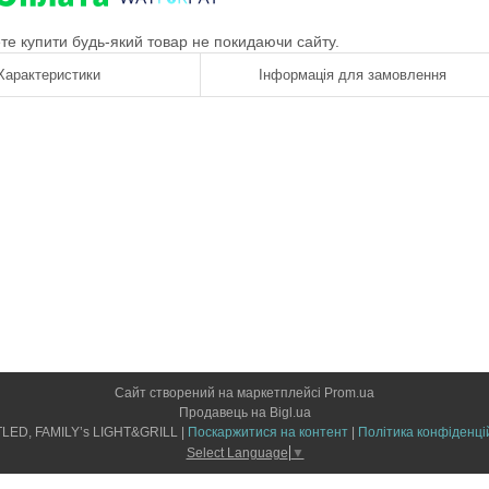
ете купити будь-який товар не покидаючи сайту.
Характеристики
Інформація для замовлення
Сайт створений на маркетплейсі
Prom.ua
Продавець на Bigl.ua
LIGHTLED, FAMILY’s LIGHT&GRILL |
Поскаржитися на контент
|
Політика конфіденці
Select Language
▼