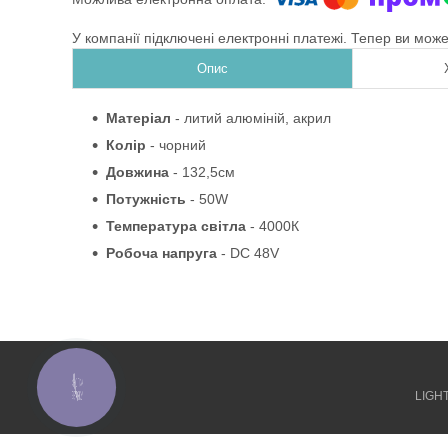
У компанії підключені електронні платежі. Тепер ви мож
Опис
Матеріал
- литий алюміній, акрил
Колір
- чорний
Довжина
- 132,5см
Потужність
- 50W
Температура світла
- 4000К
Робоча напруга
- DC 48V
КНОПКА
ЗВ'ЯЗКУ