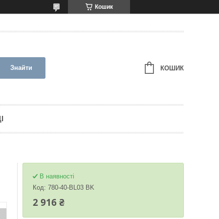
Кошик
Знайти
КОШИК
І
В наявності
Код:
780-40-BL03 BK
2 916 ₴