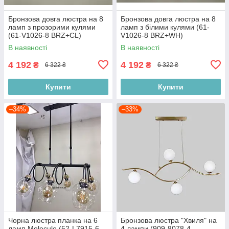
Бронзова довга люстра на 8
Бронзова довга люстра на 8
ламп з прозорими кулями
ламп з білими кулями (61-
(61-V1026-8 BRZ+CL)
V1026-8 BRZ+WH)
В наявності
В наявності
4 192
4 192
₴
₴
6 322 ₴
6 322 ₴
Купити
Купити
–34%
–33%
Чорна люстра планка на 6
Бронзова люстра "Хвиля" на
ламп Molecule (52-L7915-6
4 лампи (909-8078-4