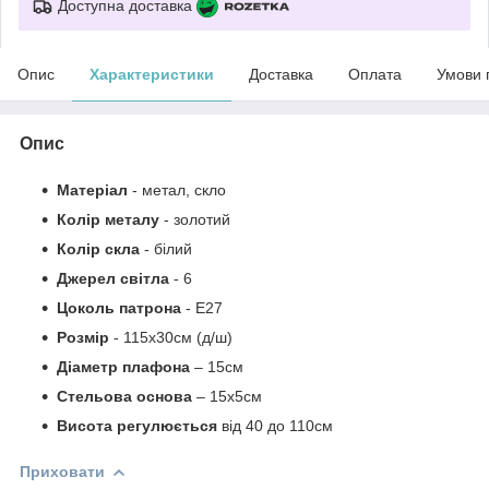
Доступна доставка
Опис
Характеристики
Доставка
Оплата
Умови 
Опис
Матеріал
- метал, скло
Колір металу
- золотий
Колір скла
- білий
Джерел світла
- 6
Цоколь патрона
- E27
Розмір
- 115х30см (д/ш)
Діаметр плафона
– 15см
Стельова основа
– 15x5см
Висота регулюється
від 40 до 110см
Приховати