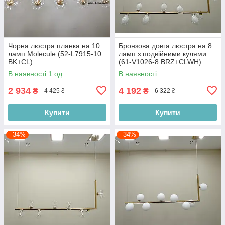
Чорна люстра планка на 10
Бронзова довга люстра на 8
ламп Molecule (52-L7915-10
ламп з подвійними кулями
BK+CL)
(61-V1026-8 BRZ+CLWH)
В наявності 1 од.
В наявності
2 934
4 192
₴
₴
4 425 ₴
6 322 ₴
Купити
Купити
–34%
–34%