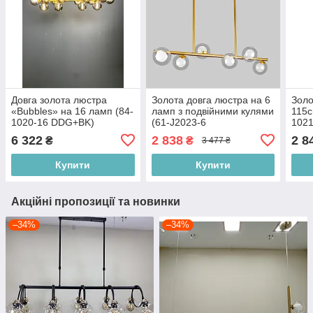
Довга золота люстра
Золота довга люстра на 6
Золо
«Bubbles» на 16 ламп (84-
ламп з подвійними кулями
115с
1020-16 DDG+BK)
(61-J2023-6
102
BRONZE+CLWH)
6 322
2 838
2 8
₴
₴
3 477 ₴
Купити
Купити
Акційні пропозиції та новинки
–34%
–34%