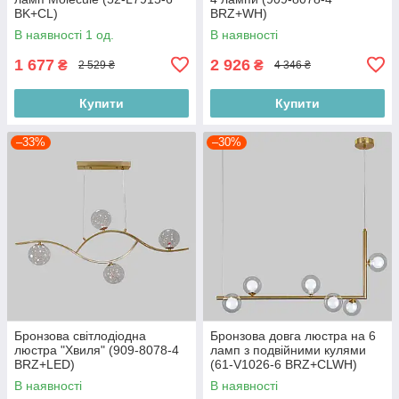
BK+CL)
BRZ+WH)
В наявності 1 од.
В наявності
1 677
2 926
₴
₴
2 529 ₴
4 346 ₴
Купити
Купити
–33%
–30%
Бронзова світлодіодна
Бронзова довга люстра на 6
люстра "Хвиля" (909-8078-4
ламп з подвійними кулями
BRZ+LED)
(61-V1026-6 BRZ+CLWH)
В наявності
В наявності