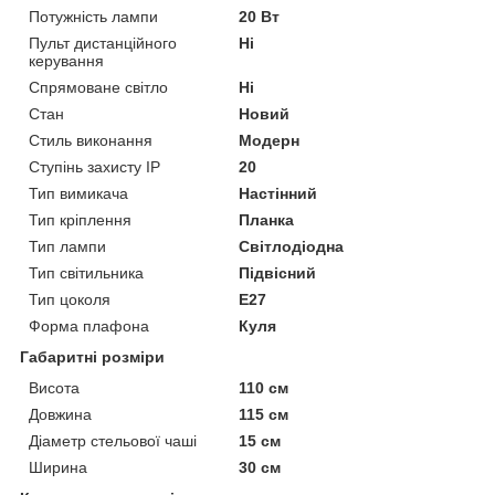
Потужність лампи
20 Вт
Пульт дистанційного
Ні
керування
Спрямоване світло
Ні
Стан
Новий
Стиль виконання
Модерн
Ступінь захисту IP
20
Тип вимикача
Настінний
Тип кріплення
Планка
Тип лампи
Світлодіодна
Тип світильника
Підвісний
Тип цоколя
E27
Форма плафона
Куля
Габаритні розміри
Висота
110 см
Довжина
115 см
Діаметр стельової чаші
15 см
Ширина
30 см