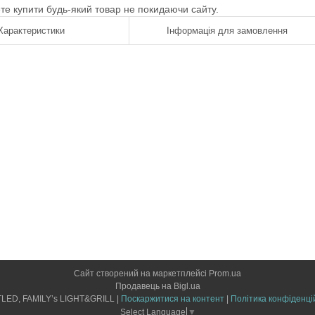
ете купити будь-який товар не покидаючи сайту.
Характеристики
Інформація для замовлення
Сайт створений на маркетплейсі
Prom.ua
Продавець на Bigl.ua
LIGHTLED, FAMILY’s LIGHT&GRILL |
Поскаржитися на контент
|
Політика конфіденці
Select Language
▼