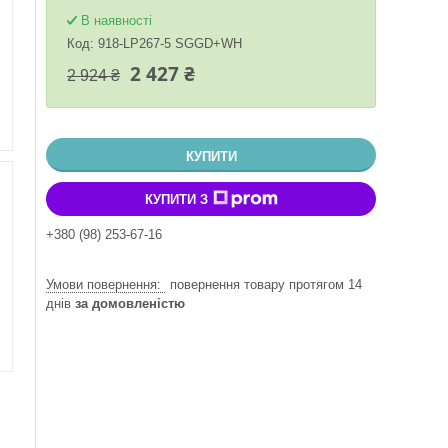
В наявності
Код:
918-LP267-5 SGGD+WH
2 427 ₴
2 924 ₴
КУПИТИ
КУПИТИ З
+380 (98) 253-67-16
повернення товару протягом 14
днів
за домовленістю