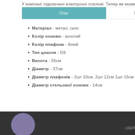
У компанії підключені електронні платежі. Тепер ви мож
Опис
Матеріал
- метал, скло
Колір основи
- золотий
Колір плафона
- білий
Тип цоколя
- G9
Висота
- 55см
Діаметр
- 37см
Діаметр плафонів
- 2шт 10см, 2шт 12см 1шт 15см
Діаметр стельової основи
- 14см
КНОПКА
ЗВ'ЯЗКУ