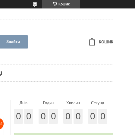
Кошик
Знайти
КОШИК
І
Днів
Годин
Хвилин
Секунд
0
0
0
0
0
0
0
0
%