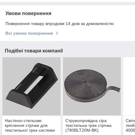
Умови повернення
Повернення товару впродовж 14 днів за домовленістю
Всі умови повернення
Подібні товари компанії
Настінно-стельове
Струмопровідна сіра
Світ
кріплення стрічки для
текстильна трек стрічка
ліні
текстильної трек системи
(780BLT20M-BK)
4000
(780BLA08)
трек