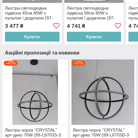
Люстра світлодіодна
Люстра світлодіодна
Люст
підвісна 45см 80W з
підвісна 58см 80W з
підв
пультом і додатком (97-
пультом і додатком (97-
пуль
MD6059 (450)
MD6018 (580) BK)
MD6
3 477
4 741
4 7
₴
₴
Купити
Купити
Акційні пропозиції та новинки
–47%
–37%
Люстра чорна "CRYSTAL"
Люстра чорна "CRYSTAL"
арт-деко 70W (99-L8703S-3
арт-деко 70W (99-L8703D-3