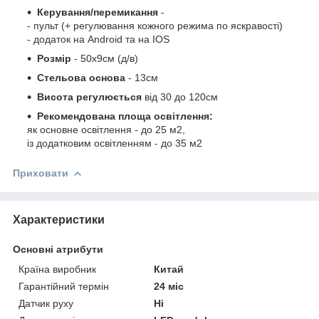
Керування/перемикання
-
- пульт (+ регулювання кожного режима по яскравості)
- додаток на Android та на IOS
Розмір
- 50х9см (д/в)
Стельова основа
- 13см
Висота регулюється
від 30 до 120см
Рекомендована площа освітлення:
як основне освітлення - до 25 м2,
із додатковим освітленням - до 35 м2
Приховати
Характеристики
Основні атрибути
Країна виробник
Китай
Гарантійний термін
24 міс
Датчик руху
Ні