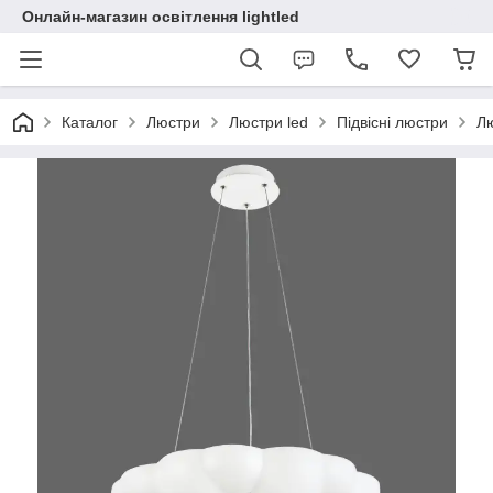
Онлайн-магазин освітлення lightled
Каталог
Люстри
Люстри led
Підвісні люстри
Лю