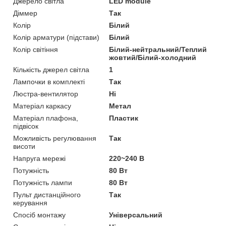
Джерело світла
LED module
Діммер
Так
Колір
Білий
Колір арматури (підстави)
Білий
Колір світіння
Білий-нейтральний/Теплий
жовтий/Білий-холодний
Кількість джерел світла
1
Лампочки в комплекті
Так
Люстра-вентилятор
Ні
Матеріал каркасу
Метал
Матеріал плафона,
Пластик
підвісок
Можливість регулювання
Так
висоти
Напруга мережі
220~240 В
Потужність
80 Вт
Потужність лампи
80 Вт
Пульт дистанційного
Так
керування
Спосіб монтажу
Універсальний