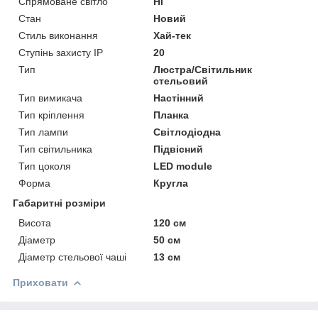
Спрямоване світло
Ні
Стан
Новий
Стиль виконання
Хай-тек
Ступінь захисту IP
20
Тип
Люстра/Світильник
стельовий
Тип вимикача
Настінний
Тип кріплення
Планка
Тип лампи
Світлодіодна
Тип світильника
Підвісний
Тип цоколя
LED module
Форма
Кругла
Габаритні розміри
Висота
120 см
Діаметр
50 см
Діаметр стельової чаші
13 см
Приховати