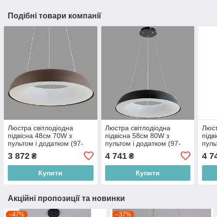
Подібні товари компанії
Люстра світлодіодна
Люстра світлодіодна
Люст
підвісна 48см 70W з
підвісна 58см 80W з
підв
пультом і додатком (97-
пультом і додатком (97-
пуль
MD6018 (480) CF)
MD6018 (580) BK)
MD6
3 872
4 741
4 7
₴
₴
Купити
Купити
Акційні пропозиції та новинки
–47%
–37%