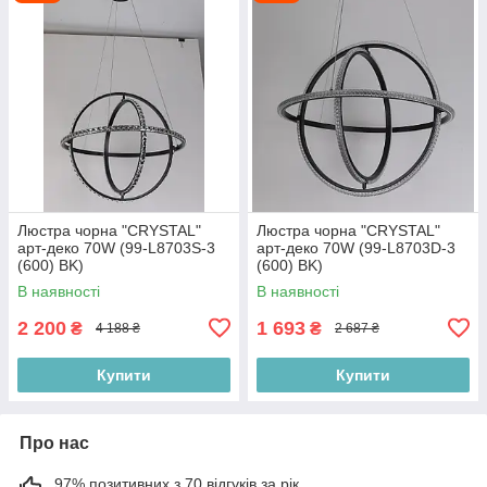
Люстра чорна "CRYSTAL"
Люстра чорна "CRYSTAL"
арт-деко 70W (99-L8703S-3
арт-деко 70W (99-L8703D-3
(600) BK)
(600) BK)
В наявності
В наявності
2 200
1 693
₴
₴
4 188 ₴
2 687 ₴
Купити
Купити
Про нас
97% позитивних з 70 відгуків за рік