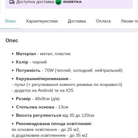
Доступна доставка
Опис
Характеристики
Доставка
Оплата
Умови п
Опис
Матеріал
- метал, пластик
Колір
- чорний
Потужність
- 70W (теплий, холодний, нейтральний)
Керування/перемикання
-
- пульт (+ регулювання кожного режима по яскравості)
- додаток на Android та на IOS
Розмір
- 48х9см (д/в)
Стельова основа
- 13см
Висота регулюється
від 30 до 120см
Рекомендована площа освітлення:
як основне освітлення - до 25 м2,
із додатковим освітленням - до 35 м2