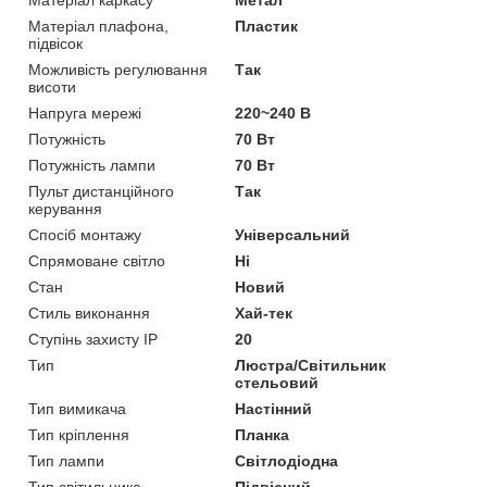
Матеріал плафона,
Пластик
підвісок
Можливість регулювання
Так
висоти
Напруга мережі
220~240 В
Потужність
70 Вт
Потужність лампи
70 Вт
Пульт дистанційного
Так
керування
Спосіб монтажу
Універсальний
Спрямоване світло
Ні
Стан
Новий
Стиль виконання
Хай-тек
Ступінь захисту IP
20
Тип
Люстра/Світильник
стельовий
Тип вимикача
Настінний
Тип кріплення
Планка
Тип лампи
Світлодіодна
Тип світильника
Підвісний