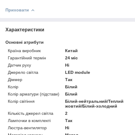
Приховати
Характеристики
Основні атрибути
Країна виробник
Китай
Гарантійний термін
24 міс
Датчик руху
Ні
Джерело світла
LED module
Діммер
Так
Колір
Білий
Колір арматури (підстави)
Білий
Колір світіння
Білий-нейтральний/Теплий
жовтий/Білий-холодний
Кількість джерел світла
2
Лампочки в комплекті
Так
Люстра-вентилятор
Ні
Матеріал каркасу
Метал