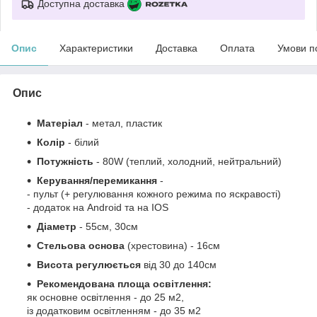
Доступна доставка
Опис
Характеристики
Доставка
Оплата
Умови п
Опис
Матеріал
- метал, пластик
Колір
- білий
Потужність
- 80W (теплий, холодний, нейтральний)
Керування/перемикання
-
- пульт (
+ регулювання кожного режима по яскравості)
- додаток на Android та на IOS
Діаметр
- 55см, 30см
Стельова основа
(хрестовина) - 16см
Висота регулюється
від 30 до 140см
Рекомендована площа освітлення:
як основне освітлення - до 25 м2,
із додатковим освітленням - до 35 м2