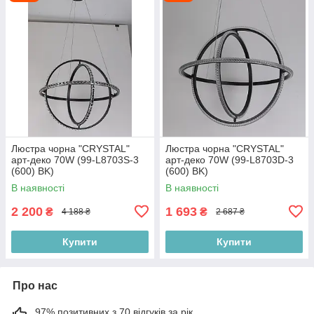
Люстра чорна "CRYSTAL"
Люстра чорна "CRYSTAL"
арт-деко 70W (99-L8703S-3
арт-деко 70W (99-L8703D-3
(600) BK)
(600) BK)
В наявності
В наявності
2 200
1 693
₴
₴
4 188 ₴
2 687 ₴
Купити
Купити
Про нас
97% позитивних з 70 відгуків за рік