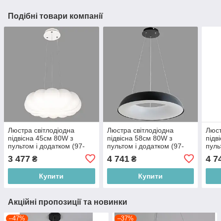
Подібні товари компанії
Люстра світлодіодна
Люстра світлодіодна
Люст
підвісна 45см 80W з
підвісна 58см 80W з
підв
пультом і додатком (97-
пультом і додатком (97-
пуль
MD6059 (450)
MD6018 (580) BK)
MD6
3 477
4 741
4 7
₴
₴
Купити
Купити
Акційні пропозиції та новинки
–47%
–37%