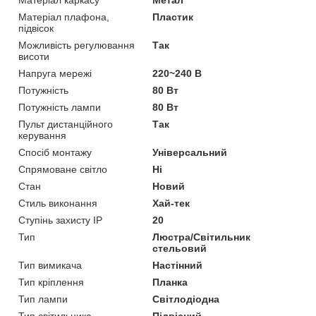
Матеріал плафона,
Пластик
підвісок
Можливість регулювання
Так
висоти
Напруга мережі
220~240 В
Потужність
80 Вт
Потужність лампи
80 Вт
Пульт дистанційного
Так
керування
Спосіб монтажу
Універсальний
Спрямоване світло
Ні
Стан
Новий
Стиль виконання
Хай-тек
Ступінь захисту IP
20
Тип
Люстра/Світильник
стельовий
Тип вимикача
Настінний
Тип кріплення
Планка
Тип лампи
Світлодіодна
Тип світильника
Підвісний