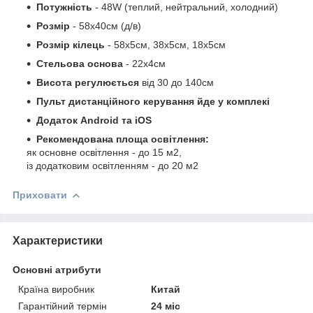
Потужність
- 48W (теплий, нейтральний, холодний)
Розмір
- 58х40см (д/в)
Розмір кілець
- 58х5см, 38х5см, 18х5см
Стельова основа
- 22х4см
Висота регулюється
від 30 до 140см
Пульт дистанційного керування йде у комплекі
Додаток Android та iOS
Рекомендована площа освітлення:
як основне освітлення - до 15 м2,
із додатковим освітленням - до 20 м2
Приховати
Характеристики
Основні атрибути
Країна виробник
Китай
Гарантійний термін
24 міс