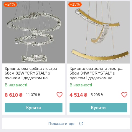
–24%
–15%
Кришталева срібна люстра
Кришталева золота люстра
68см 82W "CRYSTAL" з
58см 34W "CRYSTAL" з
пультом і додатком на
пультом і додатком на
телефон (802-L8517)
телефон (802-L7883 GD)
В наявності
В наявності
8 610
4 514
₴
₴
11 379 ₴
5 295 ₴
Купити
Купити
Показати ще