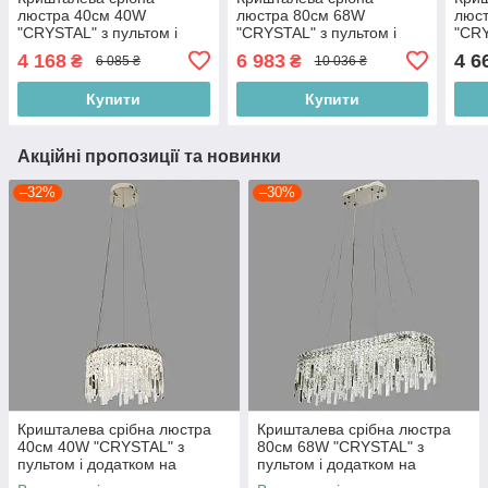
люстра 40см 40W
люстра 80см 68W
люс
"CRYSTAL" з пультом і
"CRYSTAL" з пультом і
"CRY
додатком на телефон
додатком на телефон
дода
4 168
6 983
4 6
₴
₴
6 085 ₴
10 036 ₴
(802-L39030 (400) CH)
(802-L39030 CH)
(802
Купити
Купити
Акційні пропозиції та новинки
–32%
–30%
Кришталева срібна люстра
Кришталева срібна люстра
40см 40W "CRYSTAL" з
80см 68W "CRYSTAL" з
пультом і додатком на
пультом і додатком на
телефон (802-L39030 (400)
телефон (802-L39030 CH)