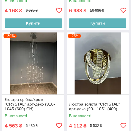
В наявності
В наявності
CH)
4 168
6 983
₴
₴
6 085 ₴
10 036 ₴
Купити
Купити
–30%
–26%
Люстра срібна/хром
"CRYSTAL" арт-деко (918-
Люстра золота "CRYSTAL"
L045 (600) CH)
арт-деко (90-L1051 (400)
В наявності
В наявності
4 563
4 112
₴
₴
6 480 ₴
5 532 ₴