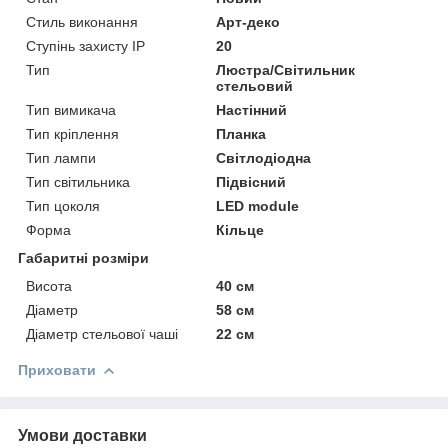
Стиль виконання
Арт-деко
Ступінь захисту IP
20
Тип
Люстра/Світильник
стельовий
Тип вимикача
Настінний
Тип кріплення
Планка
Тип лампи
Світлодіодна
Тип світильника
Підвісний
Тип цоколя
LED module
Форма
Кільце
Габаритні розміри
Висота
40 см
Діаметр
58 см
Діаметр стельової чаші
22 см
Приховати
Умови доставки