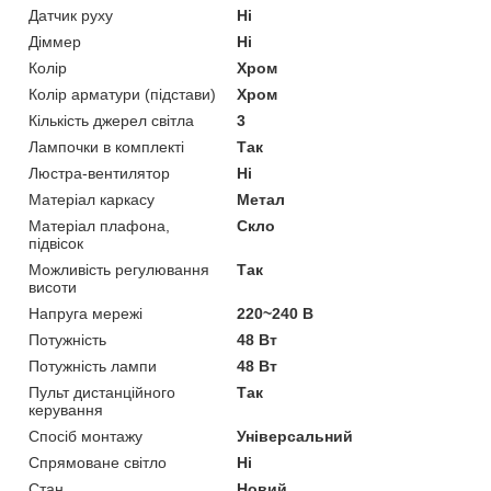
Датчик руху
Ні
Діммер
Ні
Колір
Хром
Колір арматури (підстави)
Хром
Кількість джерел світла
3
Лампочки в комплекті
Так
Люстра-вентилятор
Ні
Матеріал каркасу
Метал
Матеріал плафона,
Скло
підвісок
Можливість регулювання
Так
висоти
Напруга мережі
220~240 В
Потужність
48 Вт
Потужність лампи
48 Вт
Пульт дистанційного
Так
керування
Спосіб монтажу
Універсальний
Спрямоване світло
Ні
Стан
Новий