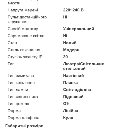
висоти
Напруга мережі
220~240 В
Пульт дистанційного
Ні
керування
Спосіб монтажу
Універсальний
Спрямоване світло
Ні
Стан
Новий
Стиль виконання
Модерн
Ступінь захисту IP
20
Тип
Люстра/Світильник
стельовий
Тип вимикача
Настінний
Тип кріплення
Планка
Тип лампи
Світлодіодна
Тип світильника
Підвісний
Тип цоколя
G9
Форма
Лінійна
Форма плафона
Куля
Габаритні розміри