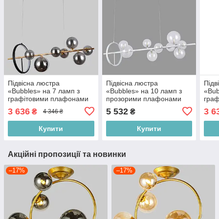
Підвісна люстра
Підвісна люстра
Підв
«Bubbles» на 7 ламп з
«Bubbles» на 10 ламп з
«Bub
графітовими плафонами
прозорими плафонами
гра
(918-LP267-7 DDG+BK)
(918-LP267-10 WH+CL)
(918
3 636
5 532
3 6
₴
₴
4 346 ₴
Купити
Купити
Акційні пропозиції та новинки
–17%
–17%