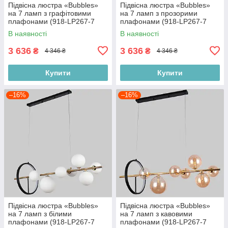
Підвісна люстра «Bubbles»
Підвісна люстра «Bubbles»
на 7 ламп з графітовими
на 7 ламп з прозорими
плафонами (918-LP267-7
плафонами (918-LP267-7
DDG+BK)
GAB+CL)
В наявності
В наявності
3 636
3 636
₴
₴
4 346 ₴
4 346 ₴
Купити
Купити
–16%
–16%
Підвісна люстра «Bubbles»
Підвісна люстра «Bubbles»
на 7 ламп з білими
на 7 ламп з кавовими
плафонами (918-LP267-7
плафонами (918-LP267-7