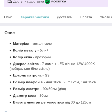
Доступна доставка
Опис
Характеристики
Доставка
Оплата
Умови 
Опис
Матеріал
- метал, скло
Колір металу
- білий
Колір скла
- прозорий
Джерел світла
- 7 ламп + LED кільце 12W 4000K
(нейтральне біле світло)
Цоколь патрона
- G9
Розмір плафонів
- 4шт 10см, 2шт 12см, 1шт 15см
Розмір люстри
- 90х30см (д/ш)
Діаметр кола
- 30см
Висота люстри регулюється
від 30 до 125см