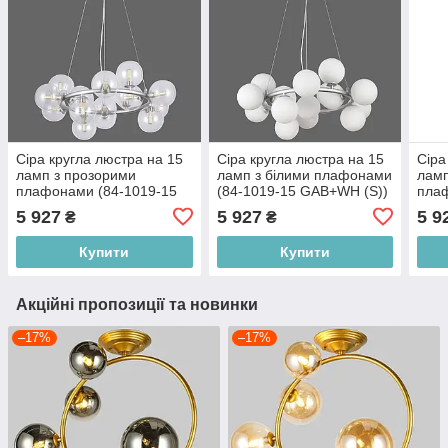
Сіра кругла люстра на 15
Сіра кругла люстра на 15
Сіра
ламп з прозорими
ламп з білими плафонами
ламп
плафонами (84-1019-15
(84-1019-15 GAB+WH (S))
плаф
GAB+CL (S))
GAB+
5 927
5 927
5 9
₴
₴
Купити
Купити
Акційні пропозиції та новинки
–17%
–17%