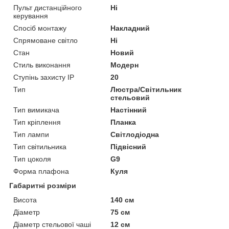
Пульт дистанційного
Ні
керування
Спосіб монтажу
Накладний
Спрямоване світло
Ні
Стан
Новий
Стиль виконання
Модерн
Ступінь захисту IP
20
Тип
Люстра/Світильник
стельовий
Тип вимикача
Настінний
Тип кріплення
Планка
Тип лампи
Світлодіодна
Тип світильника
Підвісний
Тип цоколя
G9
Форма плафона
Куля
Габаритні розміри
Висота
140 см
Діаметр
75 см
Діаметр стельової чаші
12 см