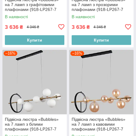
на 7 ламп з графітовими
на 7 ламп з прозорими
плафонами (918-LP267-7
плафонами (918-LP267-7
DDG+BK)
GAB+CL)
В наявності
В наявності
3 636
3 636
₴
₴
4 346 ₴
4 346 ₴
Купити
Купити
–16%
–16%
Підвісна люстра «Bubbles»
Підвісна люстра «Bubbles»
на 7 ламп з білими
на 7 ламп з кавовими
плафонами (918-LP267-7
плафонами (918-LP267-7
GAB+WH)
DDG+BR)