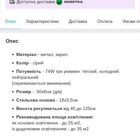
Доступна доставка
Опис
Характеристики
Доставка
Оплата
Умови п
Опис
Матеріал
- метал, акрил
Колір
- сірий
Потужність
- 74W три режими: теплий, холодний,
нейтральний
(перемикаються вимикачем)
Розмір
-
50х8см (д/в)
Стельова основа
-
18х3,5см
Висота регулюється
від 40 до 120см
Рекомендована площа освітлення:
як основне освітлення - до 25 м2,
із додатковим освітленням - до 35 м2