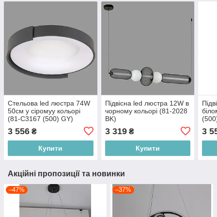
Стельова led люстра 74W
Підвісна led люстра 12W в
Підв
50см у сіромуу кольорі
чорному кольорі (81-2028
біло
(81-C3167 (500) GY)
BK)
(500
3 556
3 319
3 5
₴
₴
Купити
Купити
Акційні пропозиції та новинки
–47%
–37%