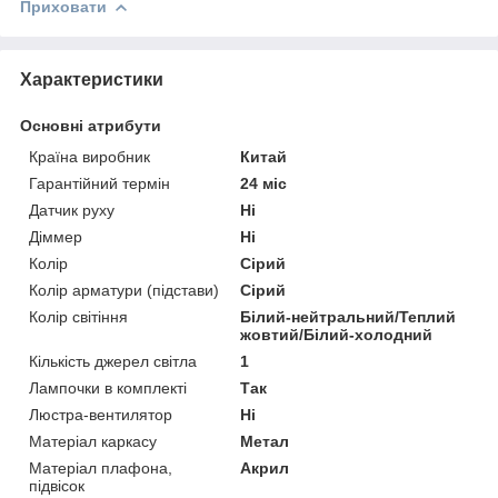
Приховати
Характеристики
Основні атрибути
Країна виробник
Китай
Гарантійний термін
24 міс
Датчик руху
Ні
Діммер
Ні
Колір
Сірий
Колір арматури (підстави)
Сірий
Колір світіння
Білий-нейтральний/Теплий
жовтий/Білий-холодний
Кількість джерел світла
1
Лампочки в комплекті
Так
Люстра-вентилятор
Ні
Матеріал каркасу
Метал
Матеріал плафона,
Акрил
підвісок