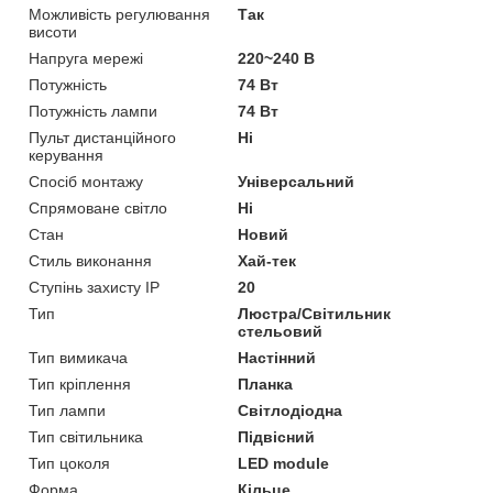
Можливість регулювання
Так
висоти
Напруга мережі
220~240 В
Потужність
74 Вт
Потужність лампи
74 Вт
Пульт дистанційного
Ні
керування
Спосіб монтажу
Універсальний
Спрямоване світло
Ні
Стан
Новий
Стиль виконання
Хай-тек
Ступінь захисту IP
20
Тип
Люстра/Світильник
стельовий
Тип вимикача
Настінний
Тип кріплення
Планка
Тип лампи
Світлодіодна
Тип світильника
Підвісний
Тип цоколя
LED module
Форма
Кільце