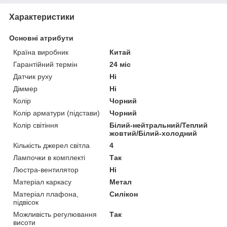
Характеристики
Основні атрибути
Країна виробник
Китай
Гарантійний термін
24 міс
Датчик руху
Ні
Діммер
Ні
Колір
Чорний
Колір арматури (підстави)
Чорний
Колір світіння
Білий-нейтральний/Теплий
жовтий/Білий-холодний
Кількість джерел світла
4
Лампочки в комплекті
Так
Люстра-вентилятор
Ні
Матеріал каркасу
Метал
Матеріал плафона,
Силікон
підвісок
Можливість регулювання
Так
висоти