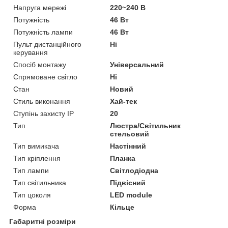
Напруга мережі
220~240 В
Потужність
46 Вт
Потужність лампи
46 Вт
Пульт дистанційного
Ні
керування
Спосіб монтажу
Універсальний
Спрямоване світло
Ні
Стан
Новий
Стиль виконання
Хай-тек
Ступінь захисту IP
20
Тип
Люстра/Світильник
стельовий
Тип вимикача
Настінний
Тип кріплення
Планка
Тип лампи
Світлодіодна
Тип світильника
Підвісний
Тип цоколя
LED module
Форма
Кільце
Габаритні розміри