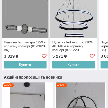
Підвісна led люстра 12W в
Підвісна led люстра 210W
Підв
чорному кольорі (81-2028
40+60см в чорному
чорн
BK)
кольорі (87-1220
BK)
(400+600+800) BK)
3 319
5 271
3 0
₴
₴
Купити
Купити
Акційні пропозиції та новинки
–47%
–37%