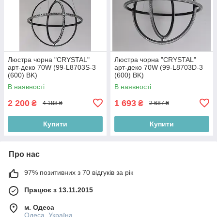
Люстра чорна "CRYSTAL"
Люстра чорна "CRYSTAL"
арт-деко 70W (99-L8703S-3
арт-деко 70W (99-L8703D-3
(600) BK)
(600) BK)
В наявності
В наявності
2 200
1 693
₴
₴
4 188 ₴
2 687 ₴
Купити
Купити
Про нас
97% позитивних з 70 відгуків за рік
Працює з 13.11.2015
м. Одеса
Одеса, Україна