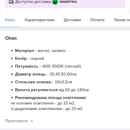
Доступна доставка
Опис
Характеристики
Доставка
Оплата
Умови п
Опис
Матеріал
- метал, силікон
Колір
- чорний
Потужність
- 46W 3000K (теплий)
Діаметр
кілець
- 30,40,50,60см
Стельова основа
- 18х3,5см
Висота регулюється
від 60 до 140см
Рекомендована площа освітлення:
як основне освітлення - до 15 м2,
із додатковим освітленням - до 20 м2
Приховати