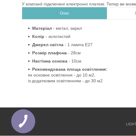
У компанії підключені електронні платежі. Тепер ви мож
Опис
Матеріал
- метал,
акрил
Колір
- золотистий
Джерел світла
- 1 лампа Е27
Розмір
плафона
- 28см
Настінна основа
-
10см
Рекомендована площа освітлення:
як основне освітлення - до 10 м2,
із додатковим освітленням - до 30 м2