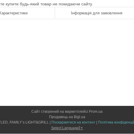
ете купити будь-який товар не покидаючи сайту.
Характеристики
Інформація для замовлення
Сайт створений на маркетплейсі
Prom.ua
Продавець на Bigl.ua
LIGHTLED, FAMILY’s LIGHT&GRILL |
Поскаржитися на контент
|
Політика конфіденці
Select Language
▼