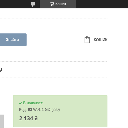
Кошик
Знайти
КОШИК
І
В наявності
Код:
93-W01-1 GD (280)
2 134 ₴