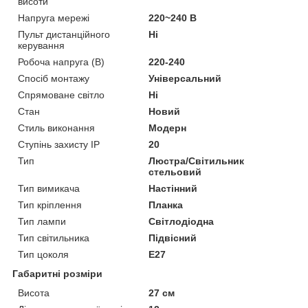
висоти
Напруга мережі
220~240 В
Пульт дистанційного
Ні
керування
Робоча напруга (В)
220-240
Спосіб монтажу
Універсальний
Спрямоване світло
Ні
Стан
Новий
Стиль виконання
Модерн
Ступінь захисту IP
20
Тип
Люстра/Світильник
стельовий
Тип вимикача
Настінний
Тип кріплення
Планка
Тип лампи
Світлодіодна
Тип світильника
Підвісний
Тип цоколя
E27
Габаритні розміри
Висота
27 см