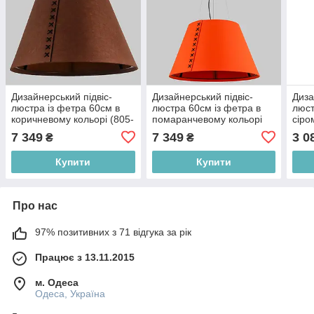
Дизайнерський підвіс-
Дизайнерський підвіс-
Диза
люстра із фетра 60см в
люстра 60см із фетра в
люст
коричневому кольорі (805-
помаранчевому кольорі
сіро
1998-1)
(805-1998-1)
1)
7 349
7 349
3 0
₴
₴
Купити
Купити
Про нас
97% позитивних з 71 відгука за рік
Працює з 13.11.2015
м. Одеса
Одеса, Україна