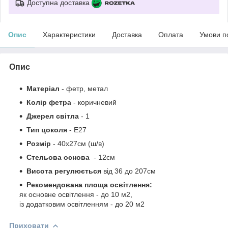
Доступна доставка
Опис
Характеристики
Доставка
Оплата
Умови п
Опис
Матеріал
-
фетр,
метал
Колір фетра
- коричневий
Джерел світла
- 1
Тип цоколя
-
Е27
Розмір
-
40х27см
(ш/в)
Стельова основа
- 12см
Висота регулюється
від
36 до 207см
Рекомендована площа освітлення:
як основне освітлення - до 10 м2,
із додатковим освітленням - до 20 м2
Приховати