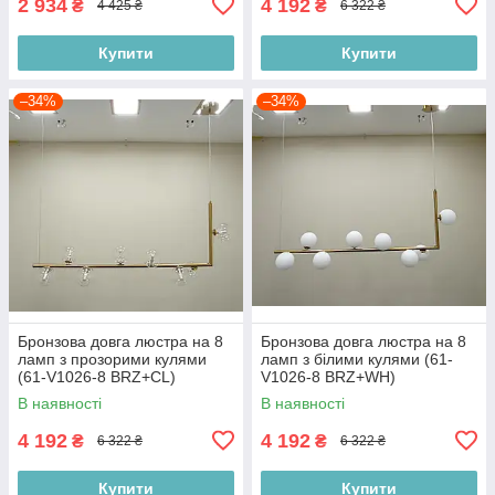
2 934
4 192
₴
₴
4 425 ₴
6 322 ₴
Купити
Купити
–34%
–34%
Бронзова довга люстра на 8
Бронзова довга люстра на 8
ламп з прозорими кулями
ламп з білими кулями (61-
(61-V1026-8 BRZ+CL)
V1026-8 BRZ+WH)
В наявності
В наявності
4 192
4 192
₴
₴
6 322 ₴
6 322 ₴
Купити
Купити