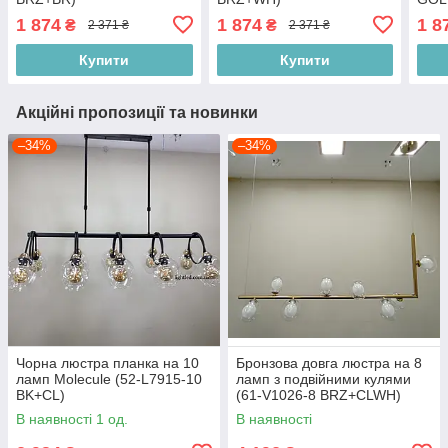
1 874
1 874
1 8
₴
₴
2 371 ₴
2 371 ₴
Купити
Купити
Акційні пропозиції та новинки
–34%
–34%
Чорна люстра планка на 10
Бронзова довга люстра на 8
ламп Molecule (52-L7915-10
ламп з подвійними кулями
BK+CL)
(61-V1026-8 BRZ+CLWH)
В наявності 1 од.
В наявності