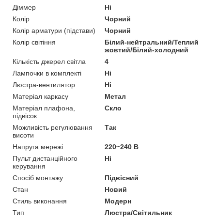
Діммер
Ні
Колір
Чорний
Колір арматури (підстави)
Чорний
Колір світіння
Білий-нейтральний/Теплий
жовтий/Білий-холодний
Кількість джерел світла
4
Лампочки в комплекті
Ні
Люстра-вентилятор
Ні
Матеріал каркасу
Метал
Матеріал плафона,
Скло
підвісок
Можливість регулювання
Так
висоти
Напруга мережі
220~240 В
Пульт дистанційного
Ні
керування
Спосіб монтажу
Підвісний
Стан
Новий
Стиль виконання
Модерн
Тип
Люстра/Світильник