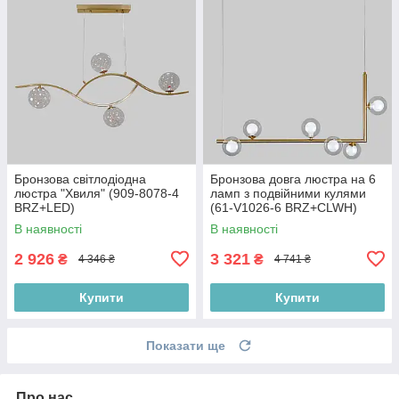
Бронзова світлодіодна
Бронзова довга люстра на 6
люстра "Хвиля" (909-8078-4
ламп з подвійними кулями
BRZ+LED)
(61-V1026-6 BRZ+CLWH)
В наявності
В наявності
2 926
3 321
₴
₴
4 346 ₴
4 741 ₴
Купити
Купити
Показати ще
Про нас