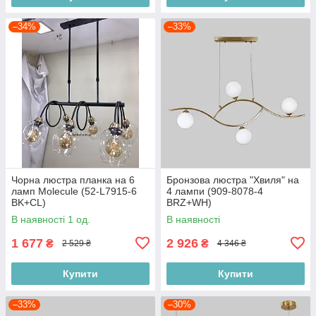
–34%
–33%
Чорна люстра планка на 6
Бронзова люстра "Хвиля" на
ламп Molecule (52-L7915-6
4 лампи (909-8078-4
BK+CL)
BRZ+WH)
В наявності 1 од.
В наявності
1 677
2 926
₴
₴
2 529 ₴
4 346 ₴
Купити
Купити
–33%
–30%