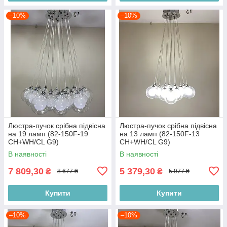
–10%
–10%
Люстра-пучок срібна підвісна
Люстра-пучок срібна підвісна
на 19 ламп (82-150F-19
на 13 ламп (82-150F-13
CH+WH/CL G9)
CH+WH/CL G9)
В наявності
В наявності
7 809,30
5 379,30
₴
₴
8 677 ₴
5 977 ₴
Купити
Купити
–10%
–10%