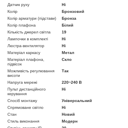
Датчик руху
Ні
Колір
Бронзовий
Колір арматури (підстави)
Бронза
Колір плафона
Білий
Кількість джерел світла
19
Лампочки в комплекті
Ні
Люстра-вентилятор
Ні
Матеріал каркасу
Метал
Матеріал плафона,
Скло
підвісок
Можливість регулювання
Так
висоти
Напруга мережі
220~240 В
Пульт дистанційного
Ні
керування
Спосіб монтажу
Універсальний
Спрямоване світло
Ні
Стан
Новий
Стиль виконання
Модерн
Ступінь захисту IP
20