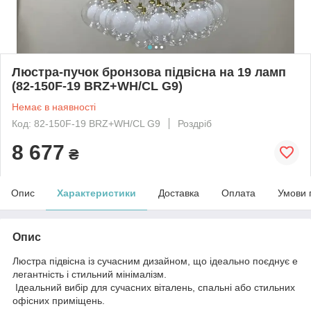
Люстра-пучок бронзова підвісна на 19 ламп
(82-150F-19 BRZ+WH/CL G9)
Немає в наявності
Код: 82-150F-19 BRZ+WH/CL G9
Роздріб
8 677
₴
Опис
Характеристики
Доставка
Оплата
Умови 
Опис
Люстра підвісна із сучасним дизайном, що ідеально поєднує е
легантність і стильний мінімалізм.
Ідеальний вибір для сучасних віталень, спальні або стильних
офісних приміщень.