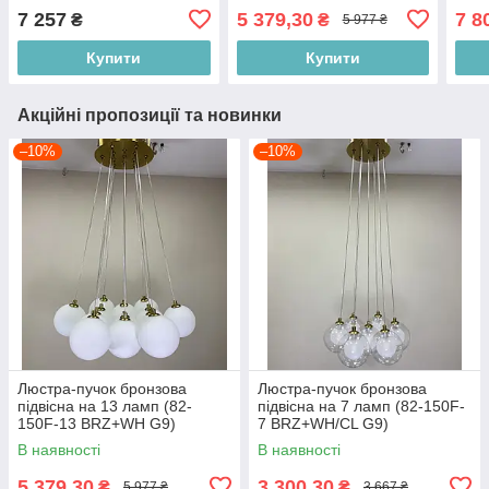
G9)
7 257
5 379,30
7 8
₴
₴
5 977 ₴
Купити
Купити
Акційні пропозиції та новинки
–10%
–10%
Люстра-пучок бронзова
Люстра-пучок бронзова
підвісна на 13 ламп (82-
підвісна на 7 ламп (82-150F-
150F-13 BRZ+WH G9)
7 BRZ+WH/CL G9)
В наявності
В наявності
5 379,30
3 300,30
₴
₴
5 977 ₴
3 667 ₴