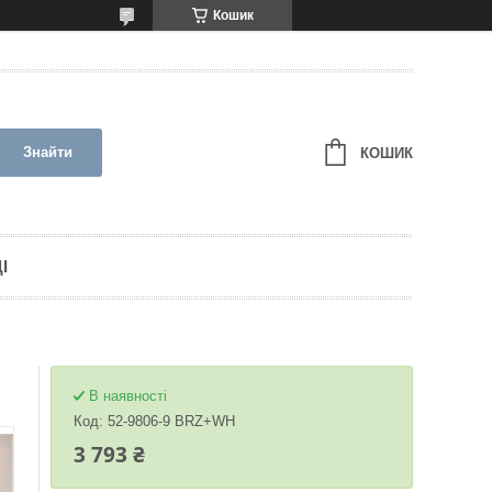
Кошик
Знайти
КОШИК
І
В наявності
Код:
52-9806-9 BRZ+WH
3 793 ₴