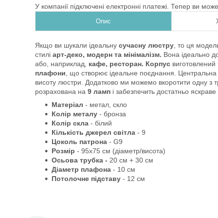
У компанії підключені електронні платежі. Тепер ви мож
Опис
Якщо ви шукали ідеальну
сучасну люстру
, то ця модел
стилі
арт-деко, модерн та мінімалізм.
Вона ідеально д
або, наприклад,
кафе, ресторан.
Корпус
виготовлений
плафони
, що створює ідеальне поєднання. Центральна
висоту люстри. Додатково ми можемо вкоротити одну з 
розрахована на
9 ламп
і забезпечить достатньо яскрав
Матеріал
- метал, скло
Колір металу
- бронза
Колір скла
- білий
Кількість джерел світла
- 9
Цоколь патрона
- G9
Розмір
- 95х75 см (діаметр/висота)
Осьова трубка -
20 см + 30 см
Діаметр плафона
- 10 см
Потолочне підставу
- 12 см