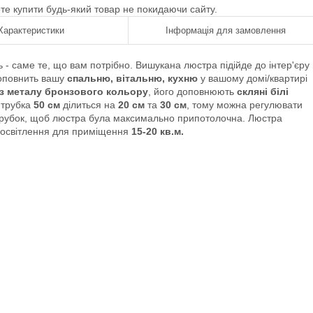
ете купити будь-який товар не покидаючи сайту.
Характеристики
Інформація для замовлення
ь - саме те, що вам потрібно. Вишукана люстра підійде до інтер'єру 
оповнить вашу
спальню, вітальню, кухню
у вашому домі/квартирі
з металу бронзового кольору
, його доповнюють
скляні білі
 трубка
50 см
ділиться на
20 см
та
30 см
, тому можна регулювати
трубок, щоб люстра була максимально припотолочна. Люстра
е освітлення для приміщення
15-20 кв.м.