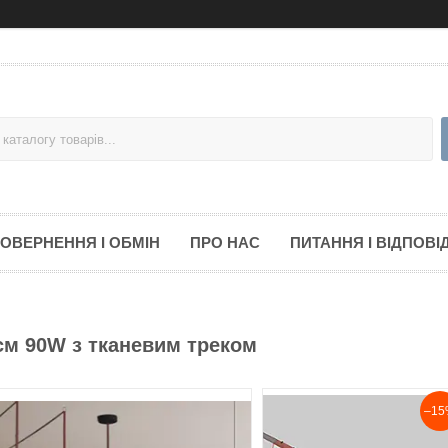
ОВЕРНЕННЯ І ОБМІН
ПРО НАС
ПИТАННЯ І ВІДПОВІД
см 90W з тканевим треком
–15