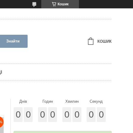
Кошик
Знайти
КОШИК
І
Днів
Годин
Хвилин
Секунд
0
0
0
0
0
0
0
0
%