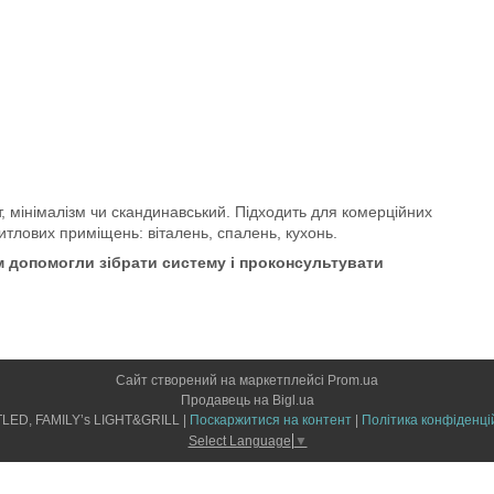
т, мінімалізм чи скандинавський. Підходить для комерційних
итлових приміщень: віталень, спалень, кухонь.
 допомогли зібрати систему і проконсультувати
Сайт створений на маркетплейсі
Prom.ua
Продавець на Bigl.ua
LIGHTLED, FAMILY’s LIGHT&GRILL |
Поскаржитися на контент
|
Політика конфіденці
Select Language
▼