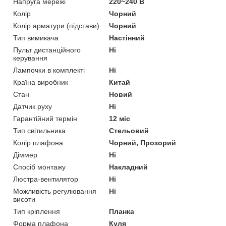
Напруга мережі
220~240 В
Колір
Чорний
Колір арматури (підстави)
Чорний
Тип вимикача
Настінний
Пульт дистанційного
Ні
керування
Лампочки в комплекті
Ні
Країна виробник
Китай
Стан
Новий
Датчик руху
Ні
Гарантійний термін
12 міс
Тип світильника
Стельовий
Колір плафона
Чорний, Прозорий
Діммер
Ні
Спосіб монтажу
Накладний
Люстра-вентилятор
Ні
Можливість регулювання
Ні
висоти
Тип кріплення
Планка
Форма плафона
Куля