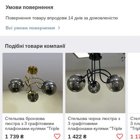
Умови повернення
Повернення товару впродовж 14 днів за домовленістю
Всі умови повернення
Подібні товари компанії
Стельова бронзова
Стельова чорна люстра з
Стел
люстра з 3 графітовими
3 графітовими
3 п
плафонами-кулями "Triple
плафонами-кулями "Triple
"Tri
Glow "(52-9903-3 BRZ+BK)
Glow "(52-9903-3 BK+BK)
GOL
1 739
1 422
1 1
₴
₴
GOL