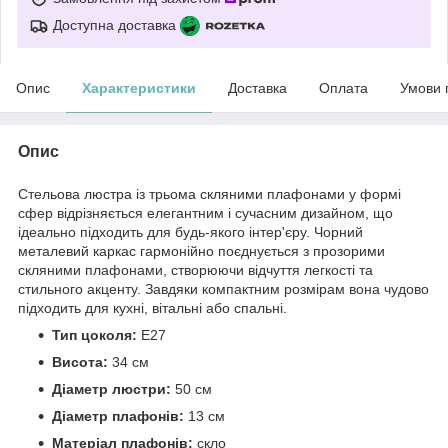
Доступна доставка
Опис
Характеристики
Доставка
Оплата
Умови 
Опис
Стельова люстра із трьома скляними плафонами у формі
сфер відрізняється елегантним і сучасним дизайном, що
ідеально підходить для будь-якого інтер'єру. Чорний
металевий каркас гармонійно поєднується з прозорими
скляними плафонами, створюючи відчуття легкості та
стильного акценту. Завдяки компактним розмірам вона чудово
підходить для кухні, вітальні або спальні.
Тип цоколя:
E27
Висота:
34 см
Діаметр люстри:
50 см
Діаметр плафонів:
13 см
Матеріал плафонів:
скло