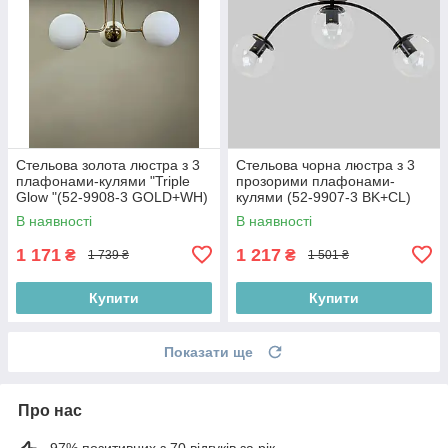
Стельова золота люстра з 3
Стельова чорна люстра з 3
плафонами-кулями "Triple
прозорими плафонами-
Glow "(52-9908-3 GOLD+WH)
кулями (52-9907-3 BK+CL)
В наявності
В наявності
1 171
1 217
₴
₴
1 739 ₴
1 501 ₴
Купити
Купити
Показати ще
Про нас
97% позитивних з 70 відгуків за рік