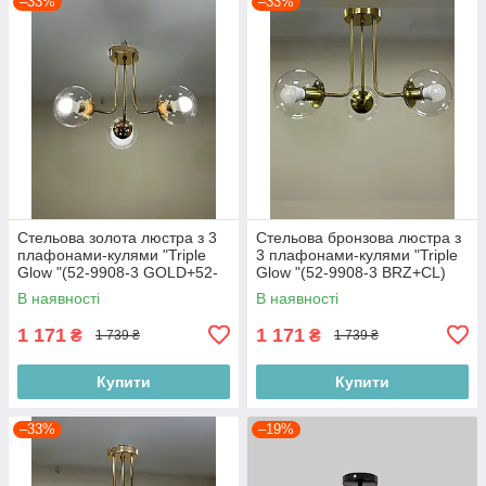
–33%
–33%
Стельова золота люстра з 3
Стельова бронзова люстра з
плафонами-кулями "Triple
3 плафонами-кулями "Triple
Glow "(52-9908-3 GOLD+52-
Glow "(52-9908-3 BRZ+CL)
9908-3 GOLD+CL)
В наявності
В наявності
1 171
1 171
₴
₴
1 739 ₴
1 739 ₴
Купити
Купити
–33%
–19%