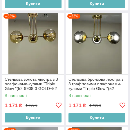
Купити
Купити
–33%
–33%
Стельова золота люстра з 3
Стельова бронзова люстра з
плафонами-кулями "Triple
3 графітовими плафонами-
Glow "(52-9908-3 GOLD+52-
кулями "Triple Glow "(52-
9908-3 GOLD+CL)
9908-3 BRZ+BK)
В наявності
В наявності
1 171
1 171
₴
₴
1 739 ₴
1 739 ₴
Купити
Купити