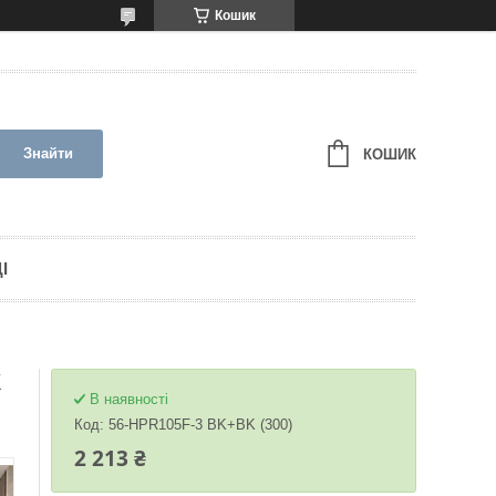
Кошик
Знайти
КОШИК
І
K
В наявності
Код:
56-HPR105F-3 BK+BK (300)
2 213 ₴