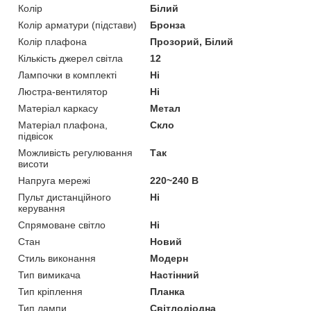
Колір
Білий
Колір арматури (підстави)
Бронза
Колір плафона
Прозорий, Білий
Кількість джерел світла
12
Лампочки в комплекті
Ні
Люстра-вентилятор
Ні
Матеріал каркасу
Метал
Матеріал плафона,
Скло
підвісок
Можливість регулювання
Так
висоти
Напруга мережі
220~240 В
Пульт дистанційного
Ні
керування
Спрямоване світло
Ні
Стан
Новий
Стиль виконання
Модерн
Тип вимикача
Настінний
Тип кріплення
Планка
Тип лампи
Світлодіодна