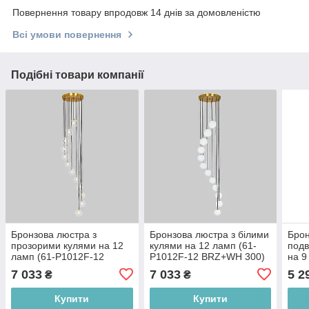
Повернення товару впродовж 14 днів за домовленістю
Всі умови повернення
Подібні товари компанії
Бронзова люстра з
Бронзова люстра з білими
Брон
прозорими кулями на 12
кулями на 12 ламп (61-
под
ламп (61-P1012F-12
P1012F-12 BRZ+WH 300)
на 9
BRZ+CL 300)
BRZ
7 033
7 033
5 2
₴
₴
Купити
Купити