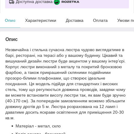
Доступна доставка
Опис
Характеристики
Доставка
Оплата
Умови п
Опис
Незвичайна і стильна сучасна люстра чудово виглядатиме в
барі, ресторані, на терасі або у вашому будинку. Цікавий та
вишуканий дизайн люстри буде акцентом у вашому інтер'єрі.
Корпус люстри виконаний з металу та покритий бронзовою
фарбою, а також прикрашений скляними подвійними
прозоро-білими плафонами, що створює ідеальне
поєднання. Ця модель підійде для стандартних і високих
стель, тому що регулюється довжина проводів, завдяки чому
ви можете встановити висоту люстри так, як вам буде зручно
(40-170 см). За попереднім замовленням можемо збільшити
довжину дротів до 5 м. Люстра розрахована на 12 ламп і
даватиме досить яскраве освітлення для приміщення 20-30
кв.м.
Матеріал - метал, скло
Колір основи - бронзовий