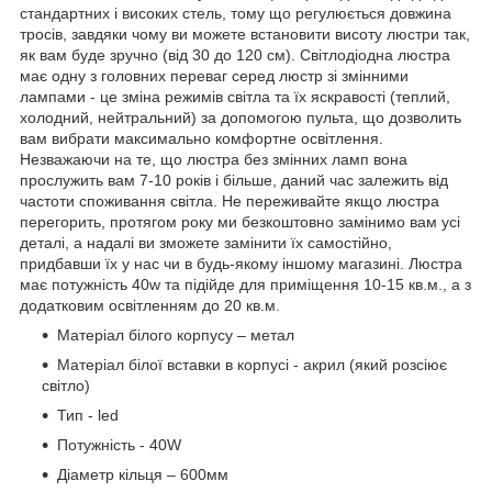
стандартних і високих стель, тому що регулюється довжина
тросів, завдяки чому ви можете встановити висоту люстри так,
як вам буде зручно (від 30 до 120 см). Світлодіодна люстра
має одну з головних переваг серед люстр зі змінними
лампами - це зміна режимів світла та їх яскравості (теплий,
холодний, нейтральний) за допомогою пульта, що дозволить
вам вибрати максимально комфортне освітлення.
Незважаючи на те, що люстра без змінних ламп вона
прослужить вам 7-10 років і більше, даний час залежить від
частоти споживання світла. Не переживайте якщо люстра
перегорить, протягом року ми безкоштовно замінимо вам усі
деталі, а надалі ви зможете замінити їх самостійно,
придбавши їх у нас чи в будь-якому іншому магазині. Люстра
має потужність 40w та підійде для приміщення 10-15 кв.м., а з
додатковим освітленням до 20 кв.м.
Матеріал білого корпусу – метал
Матеріал білої вставки в корпусі - акрил (який розсіює
світло)
Тип - led
Потужність - 40W
Діаметр кільця – 600мм