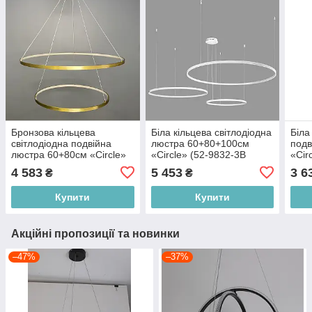
Бронзова кільцева
Біла кільцева світлодіодна
Біла
світлодіодна подвійна
люстра 60+80+100см
подв
люстра 60+80см «Circle»
«Circle» (52-9832-3B
«Cir
(52-9832-2A BRONZE LED
WHITE LED
WHIT
4 583
5 453
3 6
₴
₴
(600+800))
(600+800+1000))
Купити
Купити
Акційні пропозиції та новинки
–47%
–37%