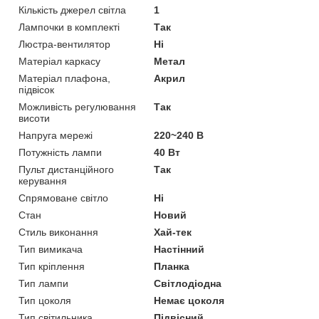
Кількість джерел світла
1
Лампочки в комплекті
Так
Люстра-вентилятор
Ні
Матеріал каркасу
Метал
Матеріал плафона,
Акрил
підвісок
Можливість регулювання
Так
висоти
Напруга мережі
220~240 В
Потужність лампи
40 Вт
Пульт дистанційного
Так
керування
Спрямоване світло
Ні
Стан
Новий
Стиль виконання
Хай-тек
Тип вимикача
Настінний
Тип кріплення
Планка
Тип лампи
Світлодіодна
Тип цоколя
Немає цоколя
Тип світильника
Підвісний