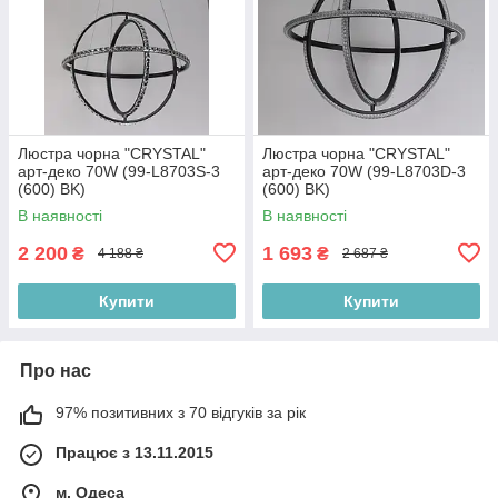
Люстра чорна "CRYSTAL"
Люстра чорна "CRYSTAL"
арт-деко 70W (99-L8703S-3
арт-деко 70W (99-L8703D-3
(600) BK)
(600) BK)
В наявності
В наявності
2 200
1 693
₴
₴
4 188 ₴
2 687 ₴
Купити
Купити
Про нас
97% позитивних з 70 відгуків за рік
Працює з 13.11.2015
м. Одеса