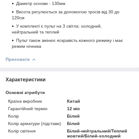
Діаметр основи - 130мм
Висота регулюється за допомогою тросів від 30 до
120см
У комплекті є пульт на 3 світла: холодний,
нейтральний та теплий
Пульт також змінює яскравість кожного режиму і має
режим нічника
Приховати
Характеристики
Основні атрибути
Країна виробник
Китай
Гарантійний термін
12 міс
Колір
Білий
Колір арматури (підстави)
Білий
Колір світіння
Білий-нейтральний/Теплий
жовтий/Білий-холодний